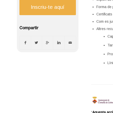
Inscriu-te aquí
Forma de p
Certificats
Com es jus
Compartir
Altres rec
Cap
Tar
Pro
Lín
“
Aquesta acci