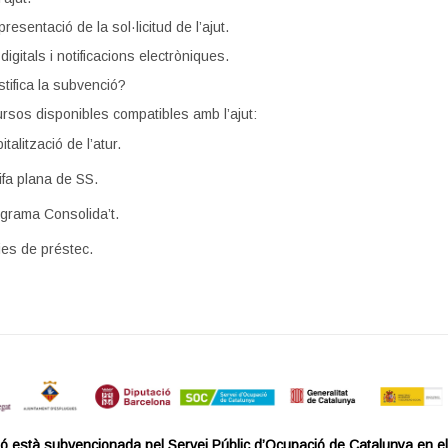
resentació de la sol·licitud de l’ajut.
 digitals i notificacions electròniques.
tifica la subvenció?
ursos disponibles compatibles amb l’ajut:
italització de l’atur.
ifa plana de SS.
grama Consolida’t.
ies de préstec.
ó està subvencionada pel Servei Públic d’Ocupació de Catalunya en e