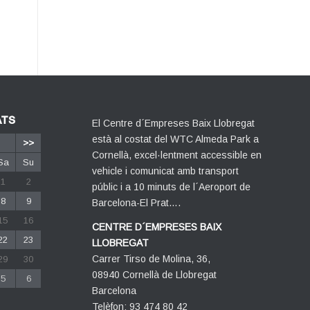
ATS
El Centre d´Empreses Baix Llobregat
està al costat del WTC Almeda Park a
>>
Cornellà, excel·lentment accessible en
Sa
Su
vehicle i comunicat amb transport
1
2
públic i a 10 minuts de l´Aeroport de
8
9
Barcelona-El Prat….
15
16
CENTRE D´EMPRESES BAIX
22
23
LLOBREGAT
Carrer Tirso de Molina, 36,
29
30
08940 Cornellà de Llobregat
5
6
Barcelona
Telèfon: 93 474 80 42