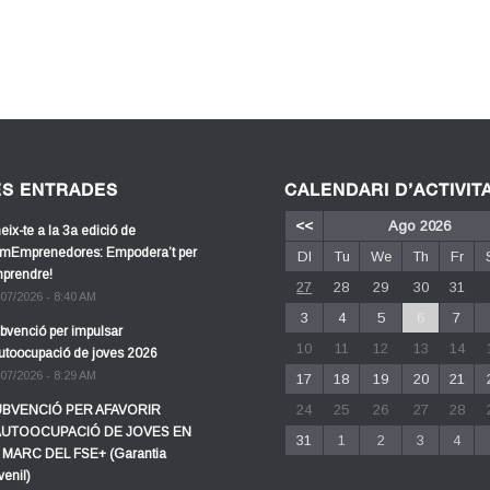
ES ENTRADES
CALENDARI D’ACTIVIT
<<
Ago 2026
eix-te a la 3a edició de
mEmprenedores: Empodera’t per
Dl
Tu
We
Th
Fr
prendre!
27
28
29
30
31
/07/2026 - 8:40 AM
3
4
5
6
7
bvenció per impulsar
10
11
12
13
14
autoocupació de joves 2026
/07/2026 - 8:29 AM
17
18
19
20
21
24
25
26
27
28
BVENCIÓ PER AFAVORIR
AUTOOCUPACIÓ DE JOVES EN
31
1
2
3
4
 MARC DEL FSE+ (Garantia
venil)