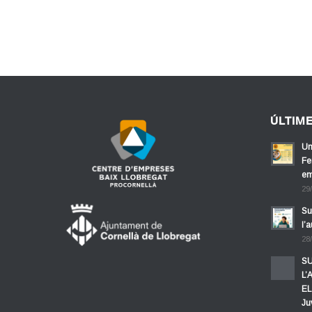
ÚLTIM
Un
Fe
em
29
Su
l’
28
SU
L’
EL
Ju