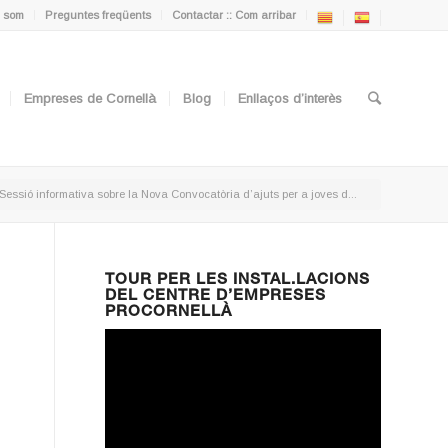
 som
Preguntes freqüents
Contactar :: Com arribar
Empreses de Cornellà
Blog
Enllaços d’interès
Sessió informativa sobre la Nova Convocatòria d’ajuts per a joves d...
TOUR PER LES INSTAL.LACIONS
DEL CENTRE D’EMPRESES
PROCORNELLÀ