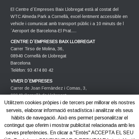
El Centre d´Empreses Baix Llobregat està al costat del
WTC Almeda Park a Cornellà, excel·lentment accessible en
vehicle i comunicat amb transport públic i a 10 minuts de l
´Aeroport de Barcelona-El Prat….
CENTRE D´EMPRESES BAIX LLOBREGAT
Carrer Tirso de Molina, 36,
08940 Cornellà de Llobregat
Barcelona
Telèfon: 93 474 80 42
VIVER D´EMPRESES
Carrer de Joan Fernàndez i Comas, 3,
08940 Cornellà de Llobregat
Barcelona
Utilitzem cookies pròpies i de tercers per millorar els nostres
Telèfon: 93 474 80 42
serveis, elaborar informació estadística i analitzar els seus
hàbits de navegació. Això ens permet personalitzar el
contingut que oferim i mostrar publicitat relacionada amb les
seves preferències. En clicar a "Entès" ACCEPTA EL SEU