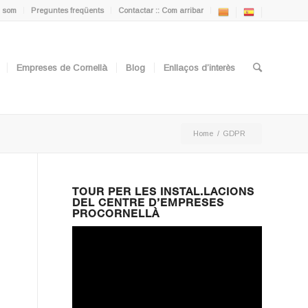
 som
Preguntes freqüents
Contactar :: Com arribar
Empreses de Cornellà
Blog
Enllaços d’interès
Home
/
GDPR
TOUR PER LES INSTAL.LACIONS
DEL CENTRE D’EMPRESES
PROCORNELLÀ