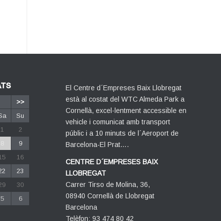
ATS
El Centre d´Empreses Baix Llobregat
està al costat del WTC Almeda Park a
>>
Cornellà, excel·lentment accessible en
Sa
Su
vehicle i comunicat amb transport
1
2
públic i a 10 minuts de l´Aeroport de
8
9
Barcelona-El Prat….
15
16
CENTRE D´EMPRESES BAIX
22
23
LLOBREGAT
Carrer Tirso de Molina, 36,
29
30
08940 Cornellà de Llobregat
5
6
Barcelona
Telèfon: 93 474 80 42