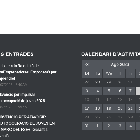
ES ENTRADES
CALENDARI D’ACTIVIT
<<
Ago 2026
eix-te a la 3a edició de
mEmprenedores: Empodera’t per
Dl
Tu
We
Th
Fr
prendre!
27
28
29
30
31
/07/2026 - 8:40 AM
3
4
5
6
7
bvenció per impulsar
10
11
12
13
14
autoocupació de joves 2026
/07/2026 - 8:29 AM
17
18
19
20
21
24
25
26
27
28
BVENCIÓ PER AFAVORIR
AUTOOCUPACIÓ DE JOVES EN
31
1
2
3
4
 MARC DEL FSE+ (Garantia
venil)