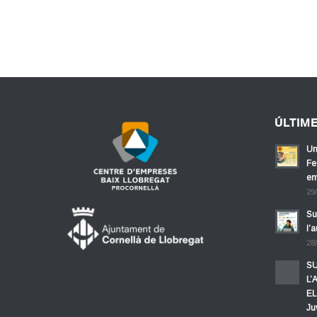
ÚLTIM
Un
Fe
em
29
Su
l’
28
SU
L’
EL
Ju