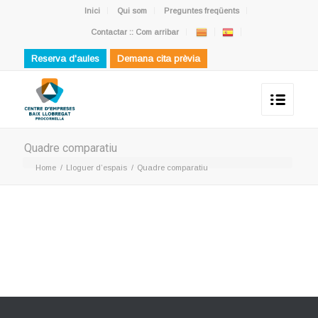
Inici
Qui som
Preguntes freqüents
Contactar :: Com arribar
Reserva d'aules
Demana cita prèvia
Quadre comparatiu
Home
/
Lloguer d’espais
/
Quadre comparatiu