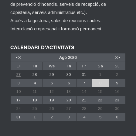
de prevenció d'incendis, serveis de recepció, de
copisteria, serveis administratius etc.).
Accés a la gestoria, sales de reunions i aules.
Interrelació empresarial i formació permanent.
CALENDARI D’ACTIVITATS
<<
Ago 2026
>>
Dl
Tu
We
Th
Fr
Sa
Su
27
28
29
30
31
1
2
3
4
5
6
7
8
9
10
11
12
13
14
15
16
17
18
19
20
21
22
23
24
25
26
27
28
29
30
31
1
2
3
4
5
6