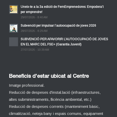
Uneix-te a la 3a edició de FemEmprenedores: Empodera’t
per emprendre!
29/07/2026 - 8:40 AM
Subvenció per impulsar l’autoocupació de joves 2026
28/07/2026 - 8:29 AM
SUBVENCIÓ PER AFAVORIR L’AUTOOCUPACIÓ DE JOVES
EN EL MARC DEL FSE+ (Garantia Juvenil)
27/07/2026 - 10:39 AM
Beneficis d'estar ubicat al Centre
Imatge professional.
Reducció de despeses d'instal.lació (infraestructures,
altes subministraments, llicència ambiental, etc.)
Reducció de despeses corrents (manteniment bàsic,
climatització, neteja bany i espais comuns, equipament