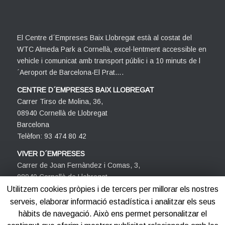
El Centre d´Empreses Baix Llobregat està al costat del
WTC Almeda Park a Cornellà, excel·lentment accessible en
vehicle i comunicat amb transport públic i a 10 minuts de l
´Aeroport de Barcelona-El Prat….
CENTRE D´EMPRESES BAIX LLOBREGAT
Carrer Tirso de Molina, 36,
08940 Cornellà de Llobregat
Barcelona
Telèfon: 93 474 80 42
VIVER D´EMPRESES
Carrer de Joan Fernàndez i Comas, 3,
08940 Cornellà de Llobregat
Barcelona
Utilitzem cookies pròpies i de tercers per millorar els nostres
Telèfon: 93 474 80 42
serveis, elaborar informació estadística i analitzar els seus
hàbits de navegació. Això ens permet personalitzar el