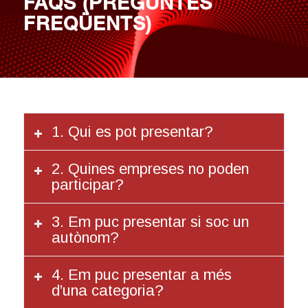
FAQS (PREGUNTES
FREQÜENTS)
1. Qui es pot presentar?
2. Quines empreses no poden
participar?
3. Em puc presentar si soc un
autònom?
4. Em puc presentar a més
d’una categoria?