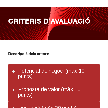
CRITERIS D’AVALUACIÓ
Descripció dels criteris
Potencial de negoci (màx.10
punts)
Proposta de valor (màx.10
punts)
Innovació (màx.20 punts)