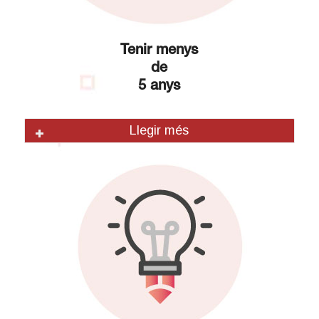
Tenir menys
de
5 anys
Llegir més