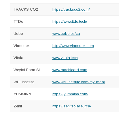
TRACKS CO2
https://tracksco2.com/
TTDo
https://www.ttdo.tech/
Uobo
www.uobo.es/ca
Virmedex
http://www.virmedex.com
Vitala
www.vitala.tech
Weylai Form SL
www.mochicard.com
WHI-Institute
www.whi-institute.com/my-mda/
YUMMINN
https://yumminn.com/
Zenit
https://zenitsolar.eu/ca/