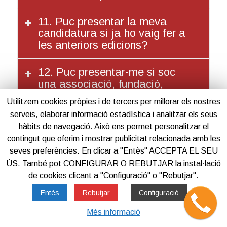
11. Puc presentar la meva
candidatura si ja ho vaig fer a
les anteriors edicions?
12. Puc presentar-me si soc
una associació, fundació,
etc.?
Utilitzem cookies pròpies i de tercers per millorar els nostres
serveis, elaborar informació estadística i analitzar els seus
13. Puc participar si la meva
hàbits de navegació. Això ens permet personalitzar el
empresa està participada per
contingut que oferim i mostrar publicitat relacionada amb les
una altra empresa?
seves preferències. En clicar a "Entès" ACCEPTA EL SEU
ÚS. També pot CONFIGURAR O REBUTJAR la instal·lació
de cookies clicant a "Configuració" o "Rebutjar".
Entès
Rebutjar
Configuració
Més informació