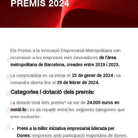
PREMIS 2024
Els Premis a la Innovació Empresarial Metropolitana van
reconeixer a les empreses més innovadores
de l’àrea
metropolitana de Barcelona, creades entre 2019 i 2023.
La convocatòria es va iniciar el
15 de gener de 2024
i va
romandra oberta fins el
29 de febrer de 2024.
Categories i dotació dels premis:
La dotació total dels premis* va ser de
24.000 euros en
metàl·lic
i es va repartir entre les següents categories que
eren excloents:
Premi a la millor iniciativa empresarial liderada per
Dones:
empreses amb participació majoritària de dones.