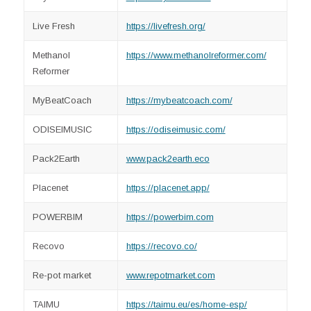
Live Fresh
https://livefresh.org/
Methanol
https://www.methanolreformer.com/
Reformer
MyBeatCoach
https://mybeatcoach.com/
ODISEIMUSIC
https://odiseimusic.com/
Pack2Earth
www.pack2earth.eco
Placenet
https://placenet.app/
POWERBIM
https://powerbim.com
Recovo
https://recovo.co/
Re-pot market
www.repotmarket.com
TAIMU
https://taimu.eu/es/home-esp/