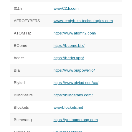
011h
www.011h.com
AEROFYBERS
www.aerofybers-technologies.com
ATOM H2
https://www.atomh2.com/
BCome
https://bcome.biz/
beder
https://beder.app/
Bia
https://www.biapower.io/
Biyiud
https://www.biyiud.eco/ca/
BlindStairs
https://blindstairs.com/
Blockets
www.blockets.net
Bumerang
https://youbumerang.com