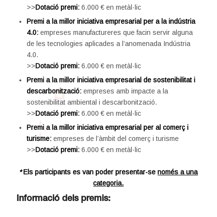
>>
Dotació premi:
6.000 € en metàl·lic
Premi a la millor iniciativa empresarial per a la indústria
4.0:
empreses manufactureres que facin servir alguna
de les tecnologies aplicades a l’anomenada Indústria
4.0.
>>
Dotació premi:
6.000 € en metàl·lic
Premi a la millor iniciativa empresarial de sostenibilitat i
descarbonització:
empreses amb impacte a la
sostenibilitat ambiental i descarbonització.
>>
Dotació premi:
6.000 € en metàl·lic
Premi a la millor iniciativa empresarial per al comerç i
turisme:
empreses de l’àmbit del comerç i turisme
>>
Dotació premi:
6.000 € en metàl·lic
*
Els participants es van poder presentar-se
només a una
categoria.
Informació dels premis: