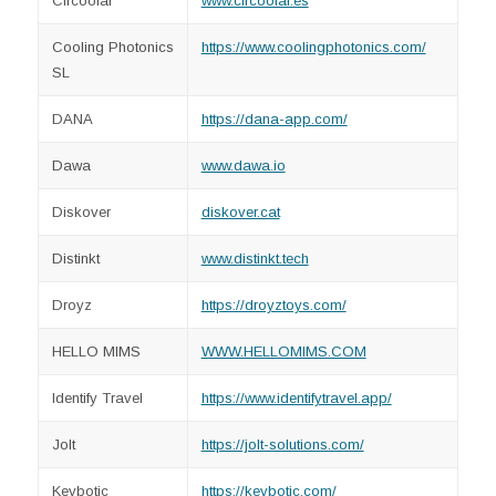
Circoolar
www.circoolar.es
Cooling Photonics
https://www.coolingphotonics.com/
SL
DANA
https://dana-app.com/
Dawa
www.dawa.io
Diskover
diskover.cat
Distinkt
www.distinkt.tech
Droyz
https://droyztoys.com/
HELLO MIMS
WWW.HELLOMIMS.COM
Identify Travel
https://www.identifytravel.app/
Jolt
https://jolt-solutions.com/
Keybotic
https://keybotic.com/