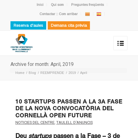
Inici
Qui som
Preguntes freqüents
Contactar :: Com arribar
Reserva d'aules
Demana cita prèvia
Archive for month: April, 2019
Home
/
Blog
/
REEMPRENDE
/
2019
/
April
10 STARTUPS PASSEN A LA 3A FASE
DE LA NOVA CONVOCATÒRIA DEL
CORNELLÀ OPEN FUTURE
NOTICIES DEL CENTRE
,
TAULELL D'ANUNCIS
Deu
startups
passen a la Fase – 3 de