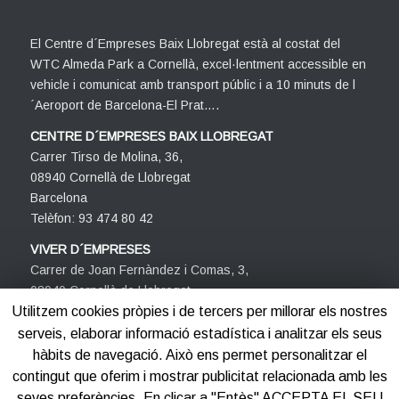
El Centre d´Empreses Baix Llobregat està al costat del
WTC Almeda Park a Cornellà, excel·lentment accessible en
vehicle i comunicat amb transport públic i a 10 minuts de l
´Aeroport de Barcelona-El Prat….
CENTRE D´EMPRESES BAIX LLOBREGAT
Carrer Tirso de Molina, 36,
08940 Cornellà de Llobregat
Barcelona
Telèfon: 93 474 80 42
VIVER D´EMPRESES
Carrer de Joan Fernàndez i Comas, 3,
08940 Cornellà de Llobregat
Barcelona
Utilitzem cookies pròpies i de tercers per millorar els nostres
Telèfon: 93 474 80 42
serveis, elaborar informació estadística i analitzar els seus
hàbits de navegació. Això ens permet personalitzar el
contingut que oferim i mostrar publicitat relacionada amb les
seves preferències. En clicar a "Entès" ACCEPTA EL SEU