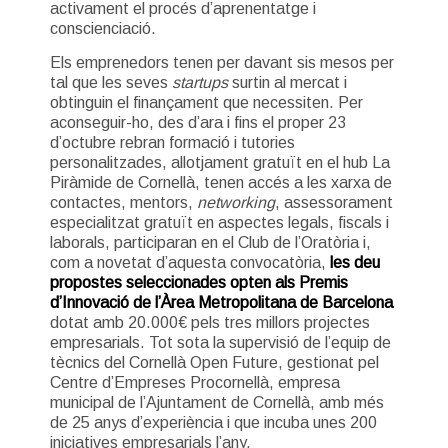
activament el procés d’aprenentatge i
conscienciació.
Els emprenedors tenen per davant sis mesos per
tal que les seves
startups
surtin al mercat i
obtinguin el finançament que necessiten. Per
aconseguir-ho, des d’ara i fins el proper 23
d’octubre rebran formació i tutories
personalitzades, allotjament gratuït en el hub La
Piràmide de Cornellà, tenen accés a les xarxa de
contactes, mentors,
networking
, assessorament
especialitzat gratuït en aspectes legals, fiscals i
laborals, participaran en el Club de l’Oratòria i,
com a novetat d’aquesta convocatòria,
les deu
propostes seleccionades opten als Premis
d’Innovació de l’Àrea Metropolitana de Barcelona
dotat amb 20.000€ pels tres millors projectes
empresarials. Tot sota la supervisió de l’equip de
tècnics del Cornellà Open Future, gestionat pel
Centre d’Empreses Procornellà, empresa
municipal de l’Ajuntament de Cornellà, amb més
de 25 anys d’experiència i que incuba unes 200
iniciatives empresarials l’any.