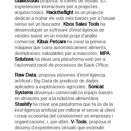
GuillaStudio
proposa, a través de visuals 3D,
experiències interactives per a projectes
arquitectònics.
Hacktheflight
és un projecte
dedicat a trobar els vols més barats per a l’usuari
sense ser un buscador;
Kbox Sales Tools
ha
desenvolupat un software d’intel·ligència de
vendes basat en un model propi d’anàlisi
comercial;
Kibus Petcare
ha creat la primera
màquina que cuina automàticament aliments
deshidratats saludables per a mascotes;
MPA
Solutions
ha ideat una plataforma web per a
l’automatització de processos de Back Office;
Raw Data
, proposa sistemes d’intel·ligència
artificial i Big Data de predicció de dades
aplicades a explotacions agrícoles;
Sonicat
Systems
dissenya i comercialitza equips basats
en ultrasons per a la indústria alimentària;
Stashify
ha creat una plataforma que fa ús de la
intel·ligència artificial per millorar el servei al client
i crear economia del coneixement en empreses i
organitzacions; i, per últim,
V-Tools
, proposa el
disseny d’experiències virtuals que estimulin