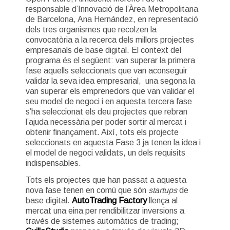
responsable d’Innovació de l’Àrea Metropolitana
de Barcelona, Ana Hernández, en representació
dels tres organismes que recolzen la
convocatòria a la recerca dels millors projectes
empresarials de base digital. El context del
programa és el següent: van superar la primera
fase aquells seleccionats que van aconseguir
validar la seva idea empresarial, una segona la
van superar els emprenedors que van validar el
seu model de negoci i en aquesta tercera fase
s’ha seleccionat els deu projectes que rebran
l’ajuda necessària per poder sortir al mercat i
obtenir finançament. Així, tots els projecte
seleccionats en aquesta Fase 3 ja tenen la idea i
el model de negoci validats, un dels requisits
indispensables.
Tots els projectes que han passat a aquesta
nova fase tenen en comú que són
startups
de
base digital.
AutoTrading Factory
llença al
mercat una eina per rendibilitzar inversions a
través de sistemes automàtics de trading;