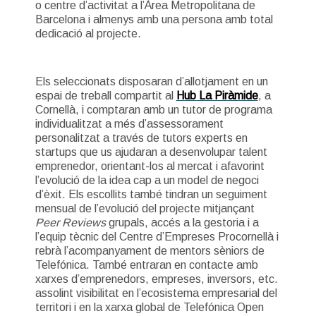
o centre d’activitat a l’Àrea Metropolitana de
Barcelona i almenys amb una persona amb total
dedicació al projecte.
Els seleccionats disposaran d’allotjament en un
espai de treball compartit al
Hub La Piràmide
, a
Cornellà, i comptaran amb un tutor de programa
individualitzat a més d’assessorament
personalitzat a través de tutors experts en
startups que us ajudaran a desenvolupar talent
emprenedor, orientant-los al mercat i afavorint
l’evolució de la idea cap a un model de negoci
d’èxit. Els escollits també tindran un seguiment
mensual de l’evolució del projecte mitjançant
Peer Reviews
grupals, accés a la gestoria i a
l’equip tècnic del Centre d’Empreses Procornellà i
rebrà l’acompanyament de mentors sèniors de
Telefónica. També entraran en contacte amb
xarxes d’emprenedors, empreses, inversors, etc.
assolint visibilitat en l’ecosistema empresarial del
territori i en la xarxa global de Telefónica Open