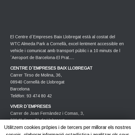
El Centre d´Empreses Baix Llobregat està al costat del
WTC Almeda Park a Cornellà, excel·lentment accessible en
vehicle i comunicat amb transport públic i a 10 minuts de l
´Aeroport de Barcelona-El Prat….
CENTRE D´EMPRESES BAIX LLOBREGAT
Carrer Tirso de Molina, 36,
08940 Cornellà de Llobregat
Barcelona
Telèfon: 93 474 80 42
VIVER D´EMPRESES
Carrer de Joan Fernàndez i Comas, 3,
08940 Cornellà de Llobregat
Barcelona
Utilitzem cookies pròpies i de tercers per millorar els nostres
Telèfon: 93 474 80 42
serveis, elaborar informació estadística i analitzar els seus