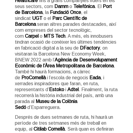
Healthcare
fins a grans companyies líders en els
seus sectors, com
Damm
o
Telefónica
. El
Port
de Barcelona
, la
Fundació Once
, el
sindicat
UGT
o el
Parc Científic de
Barcelona
seran altres parades destacades, així
com empreses del sector tecnològic,
com
Carpel
o
MTS Tech
. A més, els innobusers
tindran ocasió de conèixer les últimes tendències
en fabricació digital a la seu de
DFactory
, on
visitaran la Barcelona New Economy Week,
BNEW 2022 amb l’
Agència de Desenvolupament
Econòmic de l’Àrea Metropolitana de Barcelona
.
També hi haurà formacions, a càrrec
de
ProCornellà
i l’escola de negocis
Eada
, i
xerrades inspiradores que faran, en ruta,
representants d’
Estoko
i
Adtel
. Finalment, la ruta
recorrerà la història industrial del país, amb una
parada al
Museu de la Colònia
Sedó
d’Esparreguera.
Després de dues setmanes de ruta, hi haurà un
període de tres setmanes més de treball en
equip, al
Citilab Cornellà
. Serà quan es definiran