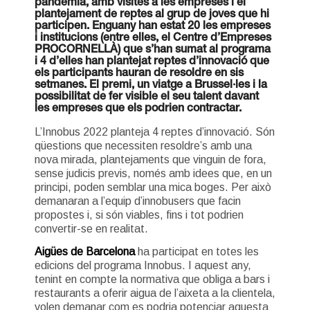
pandèmia, amb visites a les empreses i el
plantejament de reptes al grup de joves que hi
participen. Enguany han estat 20 les empreses
i institucions (entre elles, el Centre d’Empreses
PROCORNELLÀ) que s’han sumat al programa
i 4 d’elles han plantejat reptes d’innovació que
els participants hauran de resoldre en sis
setmanes. El premi, un viatge a Brussel·les i la
possibilitat de fer visible el seu talent davant
les empreses que els podrien contractar.
L’Innobus 2022 planteja 4 reptes d’innovació. Són
qüestions que necessiten resoldre’s amb una
nova mirada, plantejaments que vinguin de fora,
sense judicis previs, només amb idees que, en un
principi, poden semblar una mica boges. Per això
demanaran a l’equip d’innobusers que facin
propostes i, si són viables, fins i tot podrien
convertir-se en realitat.
Aigües de Barcelona
ha participat en totes les
edicions del programa Innobus. I aquest any,
tenint en compte la normativa que obliga a bars i
restaurants a oferir aigua de l’aixeta a la clientela,
volen demanar com es podria potenciar aquesta