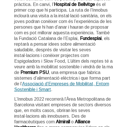
pràctica. En canvi, l’
Hospital de Bellvitge
és el
primer cop que hi participa. La ruta de l’Innobus
inclourà una visita a la instal·lació sanitària, on els
joves podran conèixer com és l’experiència de les
persones que hi han d’anar i hauran de proposar
com es pot millorar aquesta experiència. També
la Fundació Catalana de l’Esplai,
Fundesplai
, els
reptarà a pensar idees sobre alimentació
saludable, després de visitar les seves
instal·lacions i conèixer projectes com
Espigoladors i Slow Food, L’últim dels reptes té a
veure amb la mobilitat sostenible i vindrà de la ma
de
Premium PSU
, una empresa que fabrica
sistemes d’alimentació elèctrica i que forma part
de l’
Associació d’Empreses de Mobilitat, Entorn
Sostenible i Smart
.
L’Innobus 2022 recorrerà l’Àrea Metropolitana de
Barcelona visitant empreses de sectors diversos
que, en molts casos, obriran les seves
instal·lacions als innobusers. Des de
farmacèutiques com
Almirall
o
Alliance