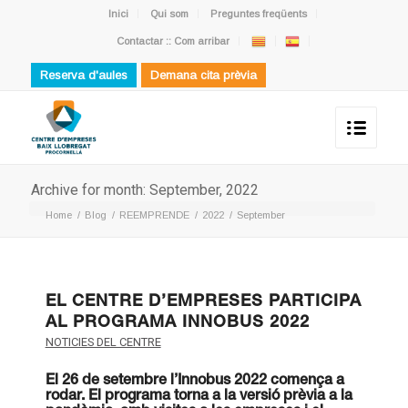
Inici
Qui som
Preguntes freqüents
Contactar :: Com arribar
Reserva d'aules
Demana cita prèvia
Archive for month: September, 2022
Home
/
Blog
/
REEMPRENDE
/
2022
/
September
EL CENTRE D’EMPRESES PARTICIPA
AL PROGRAMA INNOBUS 2022
NOTICIES DEL CENTRE
El 26 de setembre l’Innobus 2022 comença a
rodar. El programa torna a la versió prèvia a la