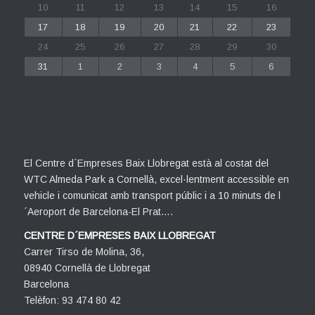
10
11
12
13
14
15
16
17
18
19
20
21
22
23
24
25
26
27
28
29
30
31
1
2
3
4
5
6
El Centre d´Empreses Baix Llobregat està al costat del
WTC Almeda Park a Cornellà, excel·lentment accessible en
vehicle i comunicat amb transport públic i a 10 minuts de l
´Aeroport de Barcelona-El Prat….
CENTRE D´EMPRESES BAIX LLOBREGAT
Carrer Tirso de Molina, 36,
08940 Cornellà de Llobregat
Barcelona
Telèfon: 93 474 80 42