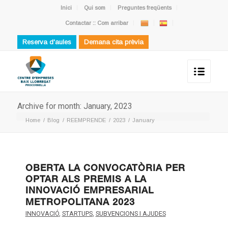
Inici
Qui som
Preguntes freqüents
Contactar :: Com arribar
Reserva d'aules
Demana cita prèvia
Archive for month: January, 2023
Home
/
Blog
/
REEMPRENDE
/
2023
/
January
OBERTA LA CONVOCATÒRIA PER
OPTAR ALS PREMIS A LA
INNOVACIÓ EMPRESARIAL
METROPOLITANA 2023
INNOVACIÓ
,
STARTUPS
,
SUBVENCIONS I AJUDES