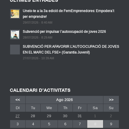
ÚLTIMES ENTRADES
Uneix-te a la 3a edició de FemEmprenedores: Empodera’t
per emprendre!
29/07/2026 - 8:40 AM
Subvenció per impulsar l’autoocupació de joves 2026
28/07/2026 - 8:29 AM
SUBVENCIÓ PER AFAVORIR L’AUTOOCUPACIÓ DE JOVES
EN EL MARC DEL FSE+ (Garantia Juvenil)
27/07/2026 - 10:39 AM
CALENDARI D’ACTIVITATS
<<
Ago 2026
>>
Dl
Tu
We
Th
Fr
Sa
Su
27
28
29
30
31
1
2
3
4
5
6
7
8
9