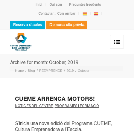
Inici
Qui som
Preguntes freqüents
Contactar :: Com arribar
Reserva d'aules
Demana cita prèvia
Archive for month: October, 2019
Home
/
Blog
/
REEMPRENDE
/
2019
/
October
CUEME ARRENCA MOTORS!
NOTICIES DEL CENTRE
,
PROGRAMES I FORMACIÓ
S’inicia una nova edició del Programa CUEME,
Cultura Emprenedora a l’Escola.