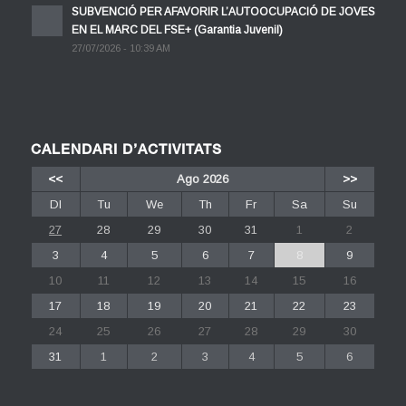
SUBVENCIÓ PER AFAVORIR L’AUTOOCUPACIÓ DE JOVES
EN EL MARC DEL FSE+ (Garantia Juvenil)
27/07/2026 - 10:39 AM
CALENDARI D’ACTIVITATS
<<
Ago 2026
>>
Dl
Tu
We
Th
Fr
Sa
Su
27
28
29
30
31
1
2
3
4
5
6
7
8
9
10
11
12
13
14
15
16
17
18
19
20
21
22
23
24
25
26
27
28
29
30
31
1
2
3
4
5
6