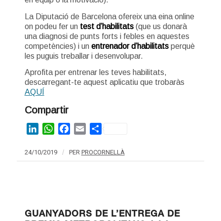
La Diputació de Barcelona ofereix una eina online
on podeu fer un
test d’habilitats
(que us donarà
una diagnosi de punts forts i febles en aquestes
competències) i un
entrenador d’habilitats
perquè
les puguis treballar i desenvolupar.
Aprofita per entrenar les teves habilitats,
descarregant-te aquest aplicatiu que trobaràs
AQUÍ
Compartir
LinkedIn
WhatsApp
Facebook
Email
Share
24/10/2019
/
PER
PROCORNELLÀ
GUANYADORS DE L’ENTREGA DE