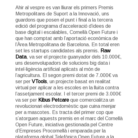
Ahir al vespre es van lliurar els primers Premis
Metropolitans de Suport a la Innovació, uns
guardons que posen el punt i final a la tercera
edició del programa d’acceleració d’idees de
base digital i escalables, Cornellà Open Future i
que han comptat amb l’aportació econòmica de
l’Àrea Metropolitana de Barcelona. En total eren
set les startups candidates als premis.
Raw
Data
, va ser el projecte guanyador dels 10.000€,
uns desenvolupadors de solucions big data i
intel·ligència artificial aplicats al món de
l’agricultura. El segon premi dotat de 7.000€ va
ser per
VTools
, un projecte basat en realitat
virtual per aplicar a les escoles en la lluita contra
l’assetjament escolar. I el tercer premi de 3.000€
va ser per
Kibus Petcare
que comercialitza un
revolucionari electrodomèstic que cuina menjar
per a mascotes. Es tracta del primer cop que
s’atorguen aquests premis en el marc del Cornellà
Open Future, iniciativa gestionada pel Centre
d’Empreses Procornellà i emparada per la
plataforma global Telefònica Open Future a la