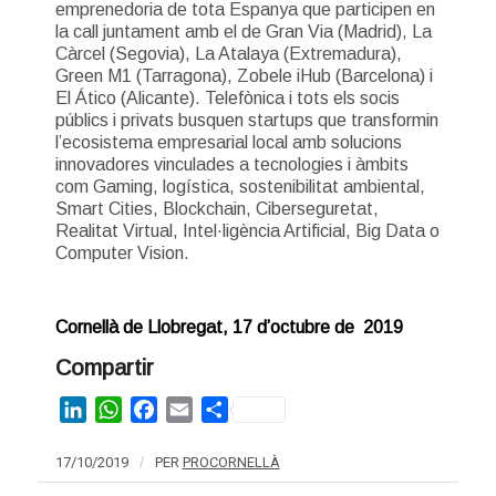
emprenedoria de tota Espanya que participen en
la call juntament amb el de Gran Via (Madrid), La
Càrcel (Segovia), La Atalaya (Extremadura),
Green M1 (Tarragona), Zobele iHub (Barcelona) i
El Ático (Alicante). Telefònica i tots els socis
públics i privats busquen startups que transformin
l’ecosistema empresarial local amb solucions
innovadores vinculades a tecnologies i àmbits
com Gaming, logística, sostenibilitat ambiental,
Smart Cities, Blockchain, Ciberseguretat,
Realitat Virtual, Intel·ligència Artificial, Big Data o
Computer Vision.
Cornellà de Llobregat, 17 d’octubre de 2019
Compartir
LinkedIn
WhatsApp
Facebook
Email
Share
17/10/2019
/
PER
PROCORNELLÀ