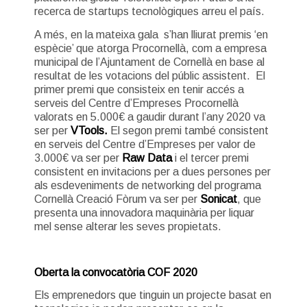
recerca de startups tecnològiques arreu el país.
A més, en la mateixa gala s’han lliurat premis ‘en
espècie’ que atorga Procornellà, com a empresa
municipal de l’Ajuntament de Cornellà en base al
resultat de les votacions del públic assistent.
El
primer premi que consisteix en tenir accés a
serveis del Centre d’Empreses Procornellà
valorats en 5.000€ a gaudir durant l’any 2020 va
ser per
VTools.
El segon premi també consistent
en serveis del Centre d’Empreses per valor de
3.000€ va ser per
Raw Data
i el tercer premi
consistent en invitacions per a dues persones per
als esdeveniments de networking del programa
Cornellà Creació Fòrum va ser per
Sonicat
, que
presenta una innovadora maquinària per liquar
mel sense alterar les seves propietats.
Oberta la convocatòria COF 2020
Els emprenedors que tinguin un projecte basat en