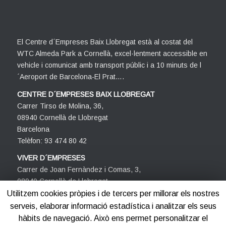
El Centre d´Empreses Baix Llobregat està al costat del
WTC Almeda Park a Cornellà, excel·lentment accessible en
vehicle i comunicat amb transport públic i a 10 minuts de l
´Aeroport de Barcelona-El Prat….
CENTRE D´EMPRESES BAIX LLOBREGAT
Carrer Tirso de Molina, 36,
08940 Cornellà de Llobregat
Barcelona
Telèfon: 93 474 80 42
VIVER D´EMPRESES
Carrer de Joan Fernàndez i Comas, 3,
08940 Cornellà de Llobregat
Barcelona
Utilitzem cookies pròpies i de tercers per millorar els nostres
Telèfon: 93 474 80 42
serveis, elaborar informació estadística i analitzar els seus
hàbits de navegació. Això ens permet personalitzar el