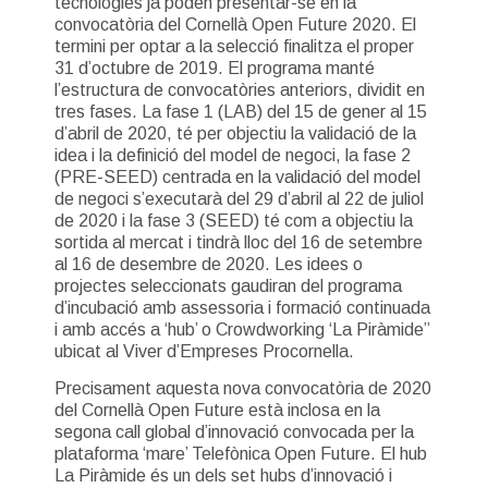
tecnologies ja poden presentar-se en la
convocatòria del Cornellà Open Future 2020. El
termini per optar a la selecció finalitza el proper
31 d’octubre de 2019. El programa manté
l’estructura de convocatòries anteriors, dividit en
tres fases. La fase 1 (LAB) del 15 de gener al 15
d’abril de 2020, té per objectiu la validació de la
idea i la definició del model de negoci, la fase 2
(PRE-SEED) centrada en la validació del model
de negoci s’executarà del 29 d’abril al 22 de juliol
de 2020 i la fase 3 (SEED) té com a objectiu la
sortida al mercat i tindrà lloc del 16 de setembre
al 16 de desembre de 2020. Les idees o
projectes seleccionats gaudiran del programa
d’incubació amb assessoria i formació continuada
i amb accés a ‘hub’ o Crowdworking ‘La Piràmide”
ubicat al Viver d’Empreses Procornella.
Precisament aquesta nova convocatòria de 2020
del Cornellà Open Future està inclosa en la
segona call global d’innovació convocada per la
plataforma ‘mare’ Telefònica Open Future. El hub
La Piràmide és un dels set hubs d’innovació i