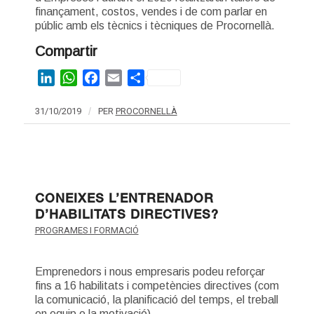
finançament, costos, vendes i de com parlar en
públic amb els tècnics i tècniques de Procornellà.
Compartir
LinkedIn
WhatsApp
Facebook
Email
Share
31/10/2019
/
PER
PROCORNELLÀ
CONEIXES L’ENTRENADOR
D’HABILITATS DIRECTIVES?
PROGRAMES I FORMACIÓ
Emprenedors i nous empresaris podeu reforçar
fins a 16 habilitats i competències directives (com
la comunicació, la planificació del temps, el treball
en equip o la motivació).