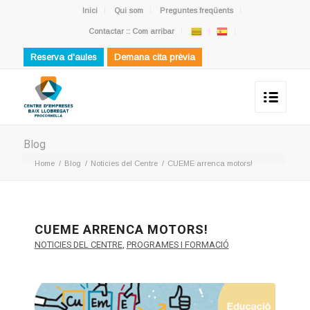
Inici
Qui som
Preguntes freqüents
Contactar :: Com arribar
Reserva d'aules
Demana cita prèvia
Blog
Home
/
Blog
/
Noticies del Centre
/
CUEME arrenca motors!
CUEME ARRENCA MOTORS!
NOTICIES DEL CENTRE
,
PROGRAMES I FORMACIÓ