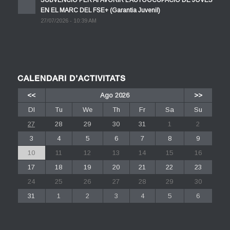
SUBVENCIÓ PER AFAVORIR L’AUTOOCUPACIÓ DE JOVES
EN EL MARC DEL FSE+ (Garantia Juvenil)
27/07/2026 - 10:39 AM
CALENDARI D’ACTIVITATS
<<
Ago 2026
>>
Dl
Tu
We
Th
Fr
Sa
Su
27
28
29
30
31
1
2
3
4
5
6
7
8
9
10
11
12
13
14
15
16
17
18
19
20
21
22
23
24
25
26
27
28
29
30
31
1
2
3
4
5
6