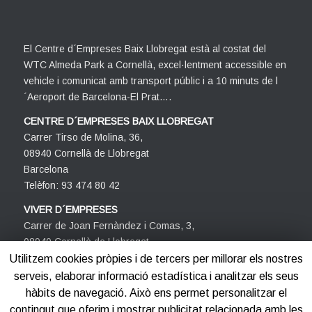
El Centre d´Empreses Baix Llobregat està al costat del
WTC Almeda Park a Cornellà, excel·lentment accessible en
vehicle i comunicat amb transport públic i a 10 minuts de l
´Aeroport de Barcelona-El Prat….
CENTRE D´EMPRESES BAIX LLOBREGAT
Carrer Tirso de Molina, 36,
08940 Cornellà de Llobregat
Barcelona
Telèfon: 93 474 80 42
VIVER D´EMPRESES
Carrer de Joan Fernàndez i Comas, 3,
08940 Cornellà de Llobregat
Barcelona
Utilitzem cookies pròpies i de tercers per millorar els nostres
Telèfon: 93 474 80 42
serveis, elaborar informació estadística i analitzar els seus
hàbits de navegació. Això ens permet personalitzar el
contingut que oferim i mostrar publicitat relacionada amb les