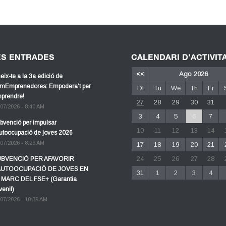
ES ENTRADES
CALENDARI D’ACTIVIT
<<
Ago 2026
eix-te a la 3a edició de
mEmprenedores: Empodera’t per
Dl
Tu
We
Th
Fr
prendre!
27
28
29
30
31
/07/2026 - 8:40 AM
3
4
5
6
7
bvenció per impulsar
10
11
12
13
14
autoocupació de joves 2026
/07/2026 - 8:29 AM
17
18
19
20
21
24
25
26
27
28
BVENCIÓ PER AFAVORIR
AUTOOCUPACIÓ DE JOVES EN
31
1
2
3
4
 MARC DEL FSE+ (Garantia
venil)
/07/2026 - 10:39 AM