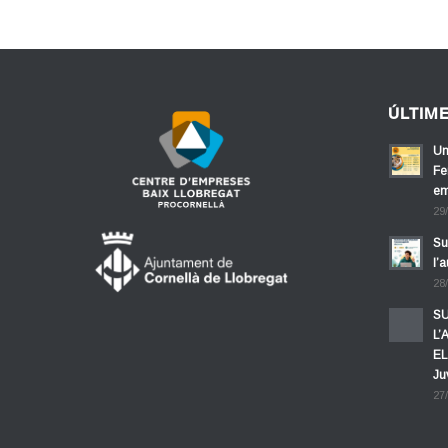
ÚLTIM
Un
Fe
em
29
Su
l’
28
SU
L’
EL
Ju
27