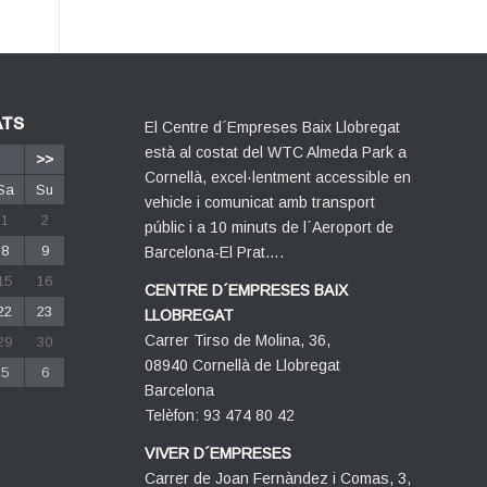
ATS
El Centre d´Empreses Baix Llobregat
està al costat del WTC Almeda Park a
>>
Cornellà, excel·lentment accessible en
Sa
Su
vehicle i comunicat amb transport
1
2
públic i a 10 minuts de l´Aeroport de
8
9
Barcelona-El Prat….
15
16
CENTRE D´EMPRESES BAIX
22
23
LLOBREGAT
Carrer Tirso de Molina, 36,
29
30
08940 Cornellà de Llobregat
5
6
Barcelona
Telèfon: 93 474 80 42
VIVER D´EMPRESES
Carrer de Joan Fernàndez i Comas, 3,