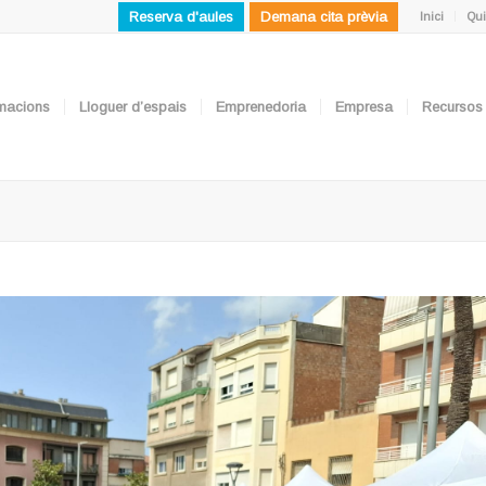
Reserva d'aules
Demana cita prèvia
Inici
Qui
ormacions
Lloguer d’espais
Emprenedoria
Empresa
Recursos