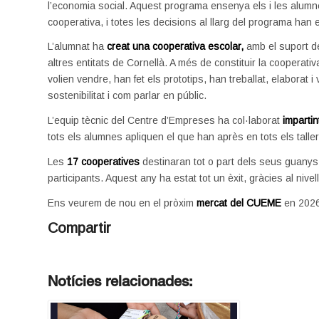
l’economia social. Aquest programa ensenya els i les alum
cooperativa, i totes les decisions al llarg del programa han
L’alumnat ha
creat una cooperativa escolar,
amb el suport de
altres entitats de Cornellà. A més de constituir la cooperativa
volien vendre, han fet els prototips, han treballat, elaborat 
sostenibilitat i com parlar en públic.
L’equip tècnic del Centre d’Empreses ha col·laborat
impartin
tots els alumnes apliquen el que han après en tots els taller
Les
17 cooperatives
destinaran tot o part dels seus guany
participants. Aquest any ha estat tot un èxit, gràcies al nivell
Ens veurem de nou en el pròxim
mercat del CUEME
en 2026
Compartir
Notícies relacionades: