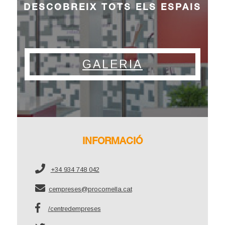
DESCOBREIX TOTS ELS ESPAIS
GALERIA
INFORMACIÓ
+34 934 748 042
cempreses@procornella.cat
/centredempreses