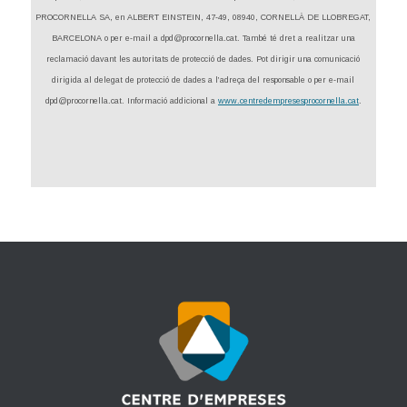
PROCORNELLA SA, en ALBERT EINSTEIN, 47-49, 08940, CORNELLÀ DE LLOBREGAT,
BARCELONA o per e-mail a dpd@procornella.cat. També té dret a realitzar una
reclamació davant les autoritats de protecció de dades. Pot dirigir una comunicació
dirigida al delegat de protecció de dades a l’adreça del responsable o per e-mail
dpd@procornella.cat. Informació addicional a
www.centredempresesprocornella.cat
.