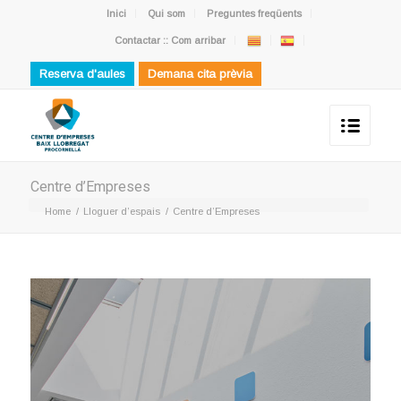
Inici
Qui som
Preguntes freqüents
Contactar :: Com arribar
Reserva d'aules
Demana cita prèvia
Centre d’Empreses
Home
/
Lloguer d’espais
/
Centre d’Empreses