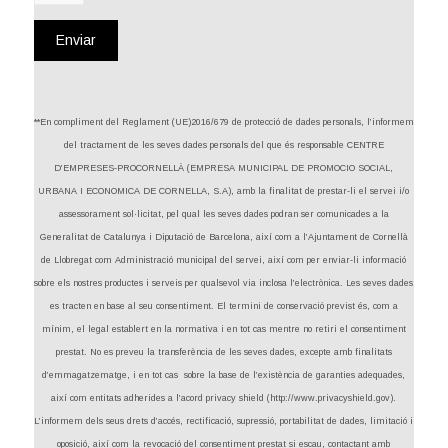
**En compliment del Reglament (UE)2016/679 de protecció de dades personals, l’informem
del tractament de les seves dades personals del que és responsable CENTRE
D’EMPRESES-PROCORNELLÀ (EMPRESA MUNICIPAL DE PROMOCIO SOCIAL,
URBANA I ECONOMICA DE CORNELLA, S.A), amb la finalitat de prestar-li el servei i/o
assessorament sol·licitat, pel qual les seves dades podran ser comunicades a la
Generalitat de Catalunya i Diputació de Barcelona, així com a l’Ajuntament de Cornellà
de Llobregat com Administració municipal del servei, així com per enviar-li informació
sobre els nostres productes i serveis per qualsevol via inclosa l’electrònica. Les seves dades
es tracten en base al seu consentiment. El termini de conservació previst és, com a
mínim, el legal establert en la normativa i en tot cas mentre no retiri el consentiment
prestat. No es preveu la transferència de les seves dades, excepte amb finalitats
d’emmagatzematge, i en tot cas sobre la base de l’existència de garanties adequades,
així com entitats adherides a l’acord privacy shield (http://www.privacyshield.gov).
L’informem dels seus drets d’accés, rectificació, supressió, portabilitat de dades, limitació i
oposició, així com la revocació del consentiment prestat si escau, contactant amb