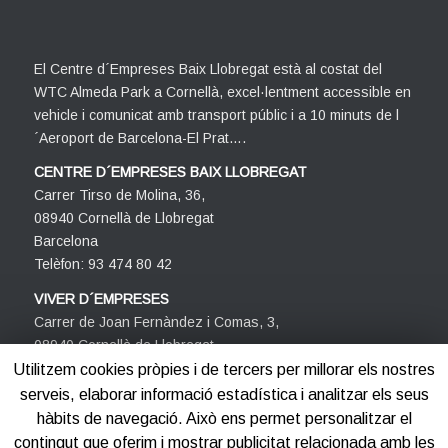
El Centre d´Empreses Baix Llobregat està al costat del
WTC Almeda Park a Cornellà, excel·lentment accessible en
vehicle i comunicat amb transport públic i a 10 minuts de l
´Aeroport de Barcelona-El Prat….
CENTRE D´EMPRESES BAIX LLOBREGAT
Carrer Tirso de Molina, 36,
08940 Cornellà de Llobregat
Barcelona
Telèfon: 93 474 80 42
VIVER D´EMPRESES
Carrer de Joan Fernàndez i Comas, 3,
08940 Cornellà de Llobregat
Barcelona
Utilitzem cookies pròpies i de tercers per millorar els nostres
Telèfon: 93 474 80 42
serveis, elaborar informació estadística i analitzar els seus
hàbits de navegació. Això ens permet personalitzar el
contingut que oferim i mostrar publicitat relacionada amb les