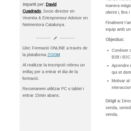
Impartit per:
David
manera màgica
Cuadrado
,
Socio director en
oferint i, fin
Viventia & Entrepreneur Advisor en
Finalment t’a
Netmentora Catalunya.
equip amb una
Objectius:
Lloc:
Formació ONLINE a través de
Conèixer q
la plataforma
ZOOM
B2B i B2C,
Al realitzar la inscripció rebreu un
Aprendre u
enllaç per a entrar el dia de la
qui et dem
formació.
Motivar al
interaccio
Recomanem utilitzar PC o tablet i
entrar 15min abans.
Dirigit a:
Dire
venda, vened
venda.