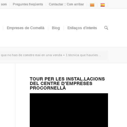
 som
Preguntes freqüents
Contactar :: Com arribar
Empreses de Cornellà
Blog
Enllaços d’interès
s que no has de cometre mai en una venda + 1 tècnica que hauries ...
TOUR PER LES INSTAL.LACIONS
DEL CENTRE D’EMPRESES
PROCORNELLÀ
r