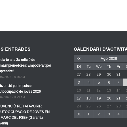
ES ENTRADES
CALENDARI D’ACTIVIT
<<
Ago 2026
eix-te a la 3a edició de
mEmprenedores: Empodera’t per
Dl
Tu
We
Th
Fr
prendre!
27
28
29
30
31
/07/2026 - 8:40 AM
3
4
5
6
7
bvenció per impulsar
10
11
12
13
14
autoocupació de joves 2026
/07/2026 - 8:29 AM
17
18
19
20
21
24
25
26
27
28
BVENCIÓ PER AFAVORIR
AUTOOCUPACIÓ DE JOVES EN
31
1
2
3
4
 MARC DEL FSE+ (Garantia
venil)