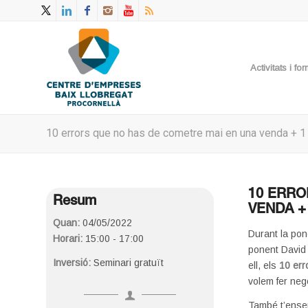
Activitats i f
10 errors que no has de cometre mai en una venda + 1
10 ERRO
Resum
VENDA +
Quan:
04/05/2022
Durant la pon
Horari:
15:00 - 17:00
ponent David
Inversió:
Seminari gratuït
ell, els
10 er
volem fer ne
També t’ense