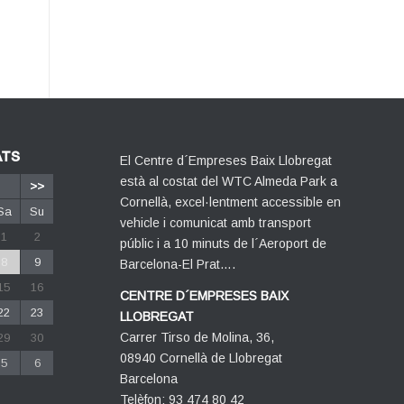
ATS
El Centre d´Empreses Baix Llobregat
està al costat del WTC Almeda Park a
>>
Cornellà, excel·lentment accessible en
Sa
Su
vehicle i comunicat amb transport
1
2
públic i a 10 minuts de l´Aeroport de
8
9
Barcelona-El Prat….
15
16
CENTRE D´EMPRESES BAIX
22
23
LLOBREGAT
Carrer Tirso de Molina, 36,
29
30
08940 Cornellà de Llobregat
5
6
Barcelona
Telèfon: 93 474 80 42