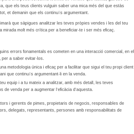
, que els teus clients vulguin saber una mica més del que estàs
s i tot, et demanin que els continuïs argumentant.
nimarà que sàpigues analitzar les teves pròpies vendes i les del teu
 mirada molt més crítica per a beneficiar-te i ser més eficaç.
uins errors fonamentals es cometen en una interacció comercial, en e
 per a saber evitar-los.
na metodologia única i eficaç per a facilitar que sigui el teu propi client
ani que continuïs argumentant-li en la venda.
 teu equip i a tu mateix a analitzar, amb més detall, les teves
ns de venda per a augmentar l’eficàcia d’aquesta.
ctors i gerents de pimes, propietaris de negocis, responsables de
ors, delegats, representants, persones amb responsabilitats de