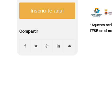
Inscriu-te aquí
“
Aquesta acci
l’FSE en el m
Compartir