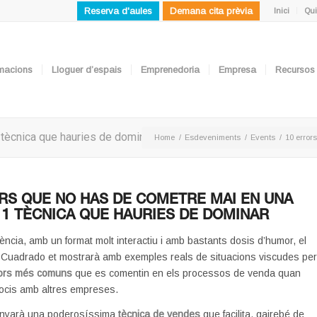
Reserva d'aules
Demana cita prèvia
Inici
Qui
ormacions
Lloguer d’espais
Emprenedoria
Empresa
Recursos
 tècnica que hauries de dominar
Home
/
Esdeveniments
/
Events
/
10 error
RS QUE NO HAS DE COMETRE MAI EN UNA
 1 TÈCNICA QUE HAURIES DE DOMINAR
ència, amb un format molt interactiu i amb bastants dosis d’humor, el
 Cuadrado et mostrarà amb exemples reals de situacions viscudes pe
rors més comuns
que es comentin en els processos de venda quan
gocis amb altres empreses.
nyarà una poderosíssima
tècnica de vendes
que facilita, gairebé de