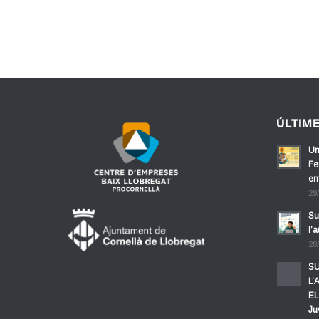
ÚLTIM
Un
Fe
em
29
Su
l’
28
SU
L’
EL
Ju