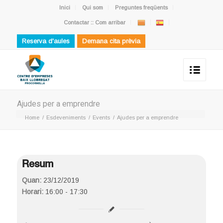
Inici
Qui som
Preguntes freqüents
Contactar :: Com arribar
Reserva d'aules
Demana cita prèvia
Ajudes per a emprendre
Home
/
Esdeveniments
/
Events
/
Ajudes per a emprendre
Resum
Quan:
23/12/2019
Horari:
16:00 - 17:30