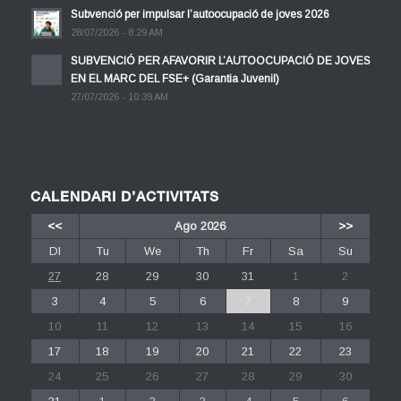
Subvenció per impulsar l’autoocupació de joves 2026
28/07/2026 - 8:29 AM
SUBVENCIÓ PER AFAVORIR L’AUTOOCUPACIÓ DE JOVES
EN EL MARC DEL FSE+ (Garantia Juvenil)
27/07/2026 - 10:39 AM
CALENDARI D’ACTIVITATS
<<
Ago 2026
>>
Dl
Tu
We
Th
Fr
Sa
Su
27
28
29
30
31
1
2
3
4
5
6
7
8
9
10
11
12
13
14
15
16
17
18
19
20
21
22
23
24
25
26
27
28
29
30