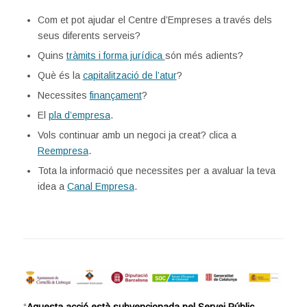
Com et pot ajudar el Centre d’Empreses a través dels
seus diferents serveis?
Quins
tràmits i forma jurídica
són més adients?
Què és la
capitalització de l’atur
?
Necessites
finançament
?
El
pla d’empresa
.
Vols continuar amb un negoci ja creat? clica a
Reempresa
.
Tota la informació que necessites per a avaluar la teva
idea a
Canal Empresa
.
“
Aquesta acció està subvencionada pel Servei Públic