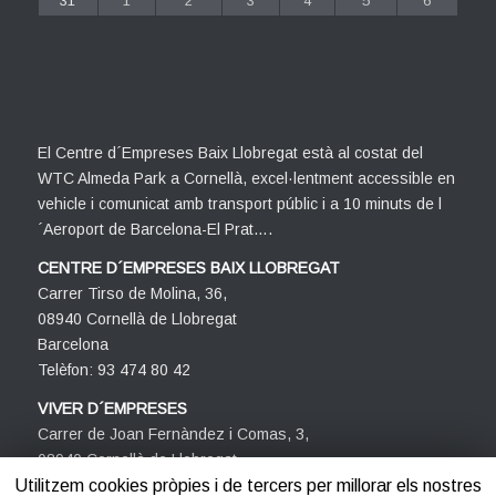
31
1
2
3
4
5
6
El Centre d´Empreses Baix Llobregat està al costat del
WTC Almeda Park a Cornellà, excel·lentment accessible en
vehicle i comunicat amb transport públic i a 10 minuts de l
´Aeroport de Barcelona-El Prat….
CENTRE D´EMPRESES BAIX LLOBREGAT
Carrer Tirso de Molina, 36,
08940 Cornellà de Llobregat
Barcelona
Telèfon: 93 474 80 42
VIVER D´EMPRESES
Carrer de Joan Fernàndez i Comas, 3,
08940 Cornellà de Llobregat
Barcelona
Utilitzem cookies pròpies i de tercers per millorar els nostres