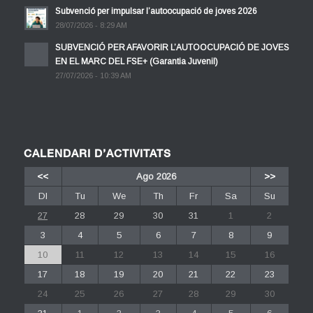
Subvenció per impulsar l’autoocupació de joves 2026
28/07/2026 - 8:29 AM
SUBVENCIÓ PER AFAVORIR L’AUTOOCUPACIÓ DE JOVES
EN EL MARC DEL FSE+ (Garantia Juvenil)
27/07/2026 - 10:39 AM
CALENDARI D’ACTIVITATS
<<
Ago 2026
>>
Dl
Tu
We
Th
Fr
Sa
Su
27
28
29
30
31
1
2
3
4
5
6
7
8
9
10
11
12
13
14
15
16
17
18
19
20
21
22
23
24
25
26
27
28
29
30