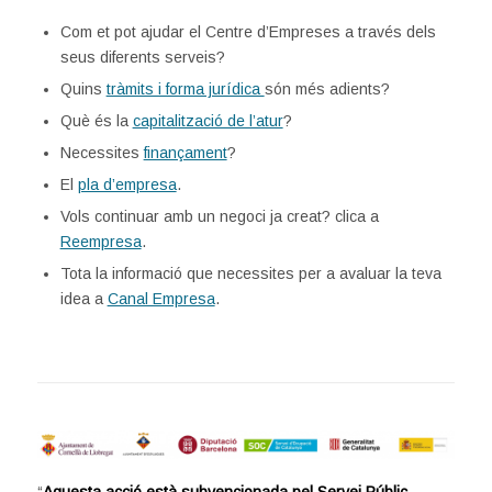
Com et pot ajudar el Centre d’Empreses a través dels
seus diferents serveis?
Quins
tràmits i forma jurídica
són més adients?
Què és la
capitalització de l’atur
?
Necessites
finançament
?
El
pla d’empresa
.
Vols continuar amb un negoci ja creat? clica a
Reempresa
.
Tota la informació que necessites per a avaluar la teva
idea a
Canal Empresa
.
“
Aquesta acció està subvencionada pel Servei Públic