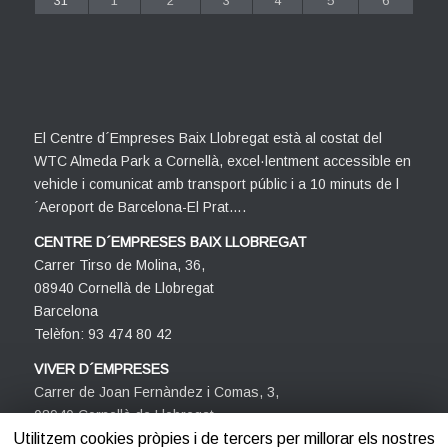
31
1
2
3
4
5
6
El Centre d´Empreses Baix Llobregat està al costat del
WTC Almeda Park a Cornellà, excel·lentment accessible en
vehicle i comunicat amb transport públic i a 10 minuts de l
´Aeroport de Barcelona-El Prat….
CENTRE D´EMPRESES BAIX LLOBREGAT
Carrer Tirso de Molina, 36,
08940 Cornellà de Llobregat
Barcelona
Telèfon: 93 474 80 42
VIVER D´EMPRESES
Carrer de Joan Fernàndez i Comas, 3,
08940 Cornellà de Llobregat
Barcelona
Utilitzem cookies pròpies i de tercers per millorar els nostres