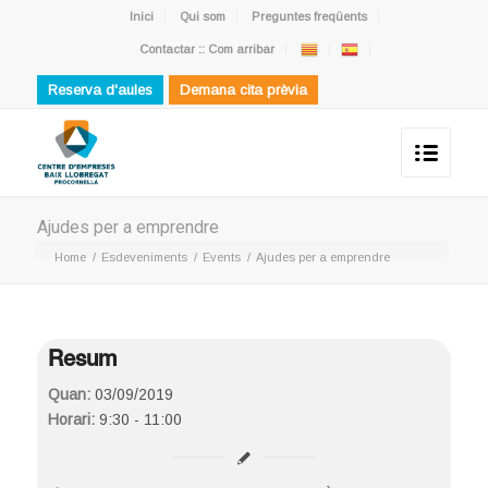
Inici
Qui som
Preguntes freqüents
Contactar :: Com arribar
Reserva d'aules
Demana cita prèvia
Ajudes per a emprendre
Home
/
Esdeveniments
/
Events
/
Ajudes per a emprendre
Resum
Quan:
03/09/2019
Horari:
9:30 - 11:00