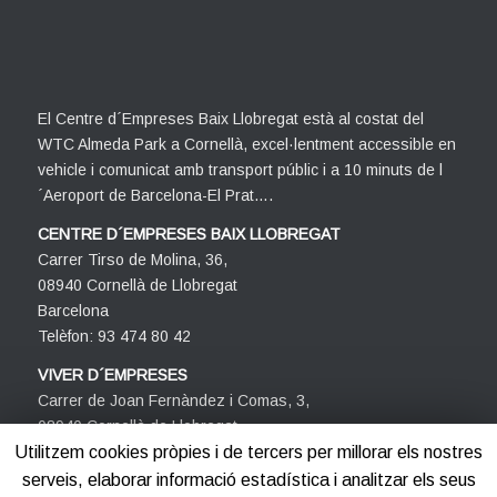
El Centre d´Empreses Baix Llobregat està al costat del
WTC Almeda Park a Cornellà, excel·lentment accessible en
vehicle i comunicat amb transport públic i a 10 minuts de l
´Aeroport de Barcelona-El Prat….
CENTRE D´EMPRESES BAIX LLOBREGAT
Carrer Tirso de Molina, 36,
08940 Cornellà de Llobregat
Barcelona
Telèfon: 93 474 80 42
VIVER D´EMPRESES
Carrer de Joan Fernàndez i Comas, 3,
08940 Cornellà de Llobregat
Barcelona
Utilitzem cookies pròpies i de tercers per millorar els nostres
Telèfon: 93 474 80 42
serveis, elaborar informació estadística i analitzar els seus