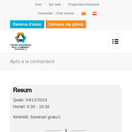
Inici
Qui som
Preguntes freqüents
Contactar :: Com arribar
Reserva d'aules
Demana cita prèvia
Ajuts a la contractació
Resum
Quan:
04/12/2024
Horari:
9:30 - 10:30
Inversió:
Seminari gratuït