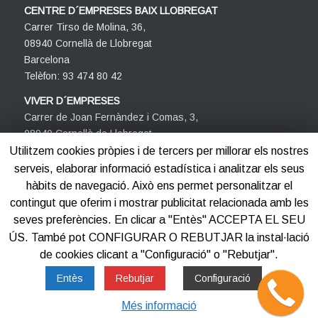
CENTRE D´EMPRESES BAIX LLOBREGAT
Carrer Tirso de Molina, 36,
08940 Cornellà de Llobregat
Barcelona
Telèfon: 93 474 80 42
VIVER D´EMPRESES
Carrer de Joan Fernàndez i Comas, 3,
08940 Cornellà de Llobregat
Barcelona
Utilitzem cookies pròpies i de tercers per millorar els nostres
Telèfon: 93 474 80 42
serveis, elaborar informació estadística i analitzar els seus
hàbits de navegació. Això ens permet personalitzar el
contingut que oferim i mostrar publicitat relacionada amb les
seves preferències. En clicar a "Entès" ACCEPTA EL SEU
ÚS. També pot CONFIGURAR O REBUTJAR la instal·lació
de cookies clicant a "Configuració" o "Rebutjar".
©2012-2025
Centre d'Empreses PROCORNELLÀ
Entès
Rebutjar
Configuració
Més informació
Avis legal
Política de privacitat
Política de cookies