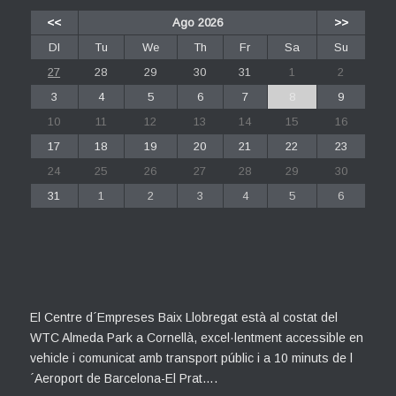
<<
Ago 2026
>>
Dl
Tu
We
Th
Fr
Sa
Su
27
28
29
30
31
1
2
3
4
5
6
7
8
9
10
11
12
13
14
15
16
17
18
19
20
21
22
23
24
25
26
27
28
29
30
31
1
2
3
4
5
6
El Centre d´Empreses Baix Llobregat està al costat del
WTC Almeda Park a Cornellà, excel·lentment accessible en
vehicle i comunicat amb transport públic i a 10 minuts de l
´Aeroport de Barcelona-El Prat….