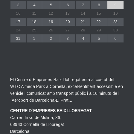
3
4
5
6
7
8
9
10
11
12
13
14
15
16
17
18
19
20
21
22
23
24
25
26
27
28
29
30
31
1
2
3
4
5
6
El Centre d´Empreses Baix Llobregat està al costat del
WTC Almeda Park a Cornellà, excel·lentment accessible en
vehicle i comunicat amb transport públic i a 10 minuts de l
´Aeroport de Barcelona-El Prat….
CENTRE D´EMPRESES BAIX LLOBREGAT
Carrer Tirso de Molina, 36,
08940 Cornellà de Llobregat
Barcelona