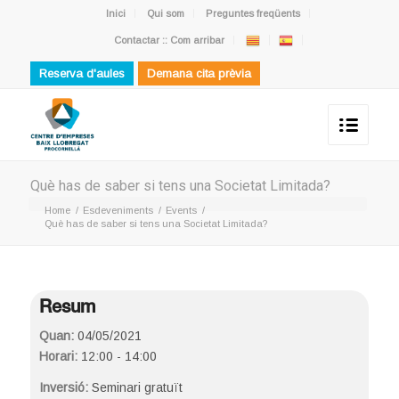
Inici
Qui som
Preguntes freqüents
Contactar :: Com arribar
Reserva d'aules
Demana cita prèvia
Què has de saber si tens una Societat Limitada?
Home
/
Esdeveniments
/
Events
/
Què has de saber si tens una Societat Limitada?
Resum
Quan:
04/05/2021
Horari:
12:00 - 14:00
Inversió:
Seminari gratuït