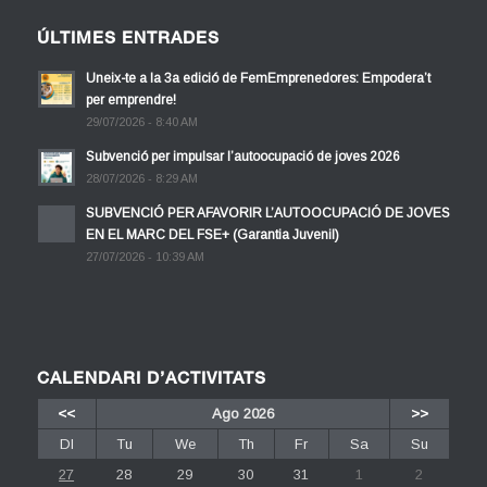
ÚLTIMES ENTRADES
Uneix-te a la 3a edició de FemEmprenedores: Empodera’t
per emprendre!
29/07/2026 - 8:40 AM
Subvenció per impulsar l’autoocupació de joves 2026
28/07/2026 - 8:29 AM
SUBVENCIÓ PER AFAVORIR L’AUTOOCUPACIÓ DE JOVES
EN EL MARC DEL FSE+ (Garantia Juvenil)
27/07/2026 - 10:39 AM
CALENDARI D’ACTIVITATS
<<
Ago 2026
>>
Dl
Tu
We
Th
Fr
Sa
Su
27
28
29
30
31
1
2