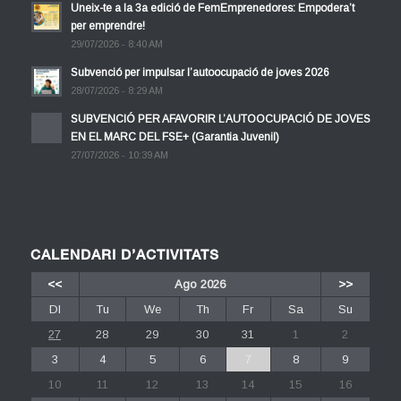
Uneix-te a la 3a edició de FemEmprenedores: Empodera’t
per emprendre!
29/07/2026 - 8:40 AM
Subvenció per impulsar l’autoocupació de joves 2026
28/07/2026 - 8:29 AM
SUBVENCIÓ PER AFAVORIR L’AUTOOCUPACIÓ DE JOVES
EN EL MARC DEL FSE+ (Garantia Juvenil)
27/07/2026 - 10:39 AM
CALENDARI D’ACTIVITATS
<<
Ago 2026
>>
Dl
Tu
We
Th
Fr
Sa
Su
27
28
29
30
31
1
2
3
4
5
6
7
8
9
10
11
12
13
14
15
16