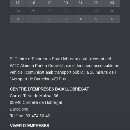
17
18
19
20
21
22
23
24
25
26
27
28
29
30
31
1
2
3
4
5
6
El Centre d´Empreses Baix Llobregat està al costat del
WTC Almeda Park a Cornellà, excel·lentment accessible en
vehicle i comunicat amb transport públic i a 10 minuts de l
´Aeroport de Barcelona-El Prat….
CENTRE D´EMPRESES BAIX LLOBREGAT
Carrer Tirso de Molina, 36,
08940 Cornellà de Llobregat
Barcelona
Telèfon: 93 474 80 42
VIVER D´EMPRESES