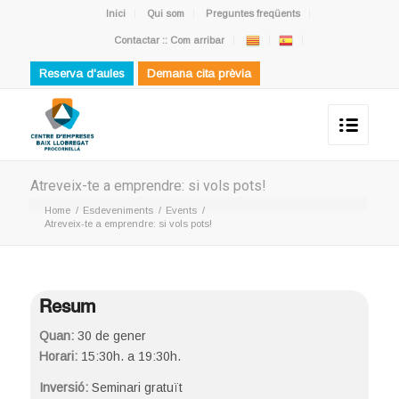
Inici
Qui som
Preguntes freqüents
Contactar :: Com arribar
Reserva d'aules
Demana cita prèvia
Atreveix-te a emprendre: si vols pots!
Home
/
Esdeveniments
/
Events
/
Atreveix-te a emprendre: si vols pots!
Resum
Quan:
30 de gener
Horari:
15:30h. a 19:30h.
Inversió:
Seminari gratuït