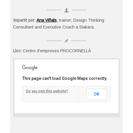
Impartit per:
Ana Viñals
,
trainer, Design Thinking
Consultant and Executive Coach a Siakara.
Lloc:
Centre d’empreses PROCORNELLÀ
Centre d’empreses PROCORNELLÀ
This page can't load Google Maps correctly.
Tirso de Molina, 36 - Cornellà del Llobregat
Detalls
Do you own this website?
OK