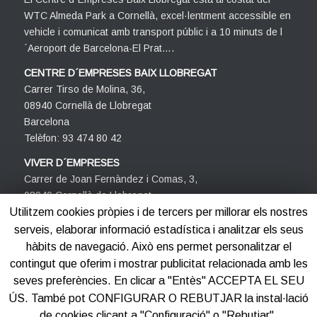
WTC Almeda Park a Cornellà, excel·lentment accessible en
vehicle i comunicat amb transport públic i a 10 minuts de l
´Aeroport de Barcelona-El Prat….
CENTRE D´EMPRESES BAIX LLOBREGAT
Carrer Tirso de Molina, 36,
08940 Cornellà de Llobregat
Barcelona
Telèfon: 93 474 80 42
VIVER D´EMPRESES
Carrer de Joan Fernàndez i Comas, 3,
08940 Cornellà de Llobregat
Barcelona
Utilitzem cookies pròpies i de tercers per millorar els nostres
Telèfon: 93 474 80 42
serveis, elaborar informació estadística i analitzar els seus
hàbits de navegació. Això ens permet personalitzar el
contingut que oferim i mostrar publicitat relacionada amb les
seves preferències. En clicar a "Entès" ACCEPTA EL SEU
ÚS. També pot CONFIGURAR O REBUTJAR la instal·lació
de cookies clicant a "Configuració" o "Rebutjar".