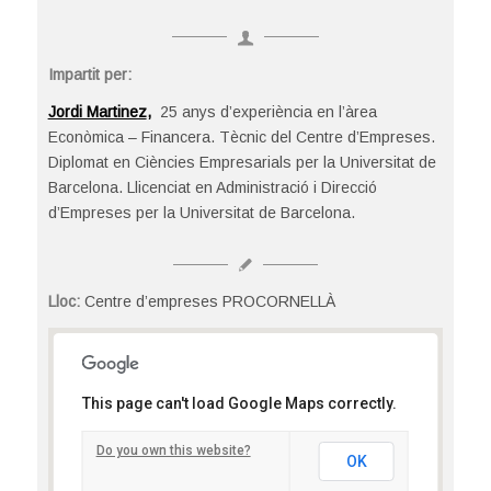
Impartit per:
Jordi Martinez
,
25 anys d’experiència en l’àrea
Econòmica – Financera. Tècnic del Centre d’Empreses.
Diplomat en Ciències Empresarials per la Universitat de
Barcelona. Llicenciat en Administració i Direcció
d’Empreses per la Universitat de Barcelona.
Lloc:
Centre d’empreses PROCORNELLÀ
Centre d’empreses PROCORNELLÀ
This page can't load Google Maps correctly.
Tirso de Molina, 36 - Cornellà del Llobregat
Detalls
Do you own this website?
OK