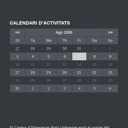
CALENDARI D’ACTIVITATS
<<
Ago 2026
>>
Dl
Tu
We
Th
Fr
Sa
Su
27
28
29
30
31
1
2
3
4
5
6
7
8
9
10
11
12
13
14
15
16
17
18
19
20
21
22
23
24
25
26
27
28
29
30
31
1
2
3
4
5
6
El Centre d´Empreses Baix Llobregat està al costat del