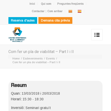
Inici
Qui som
Preguntes freqüents
Contactar :: Com arribar
Reserva d'aules
Demana cita prèvia
Com fer un pla de viabilitat – Part I i II
Home
/
Esdeveniments
/
Events
/
Com fer un pla de viabilitat – Part I i II
Resum
Quan:
13/03/2018 i 20/03/2018
Horari:
15:30 - 18:30
Inversió:
Seminari gratuït