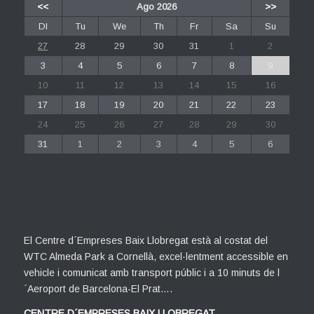
<<
Ago 2026
>>
Dl
Tu
We
Th
Fr
Sa
Su
27
28
29
30
31
1
2
3
4
5
6
7
8
9
10
11
12
13
14
15
16
17
18
19
20
21
22
23
24
25
26
27
28
29
30
31
1
2
3
4
5
6
El Centre d´Empreses Baix Llobregat està al costat del
WTC Almeda Park a Cornellà, excel·lentment accessible en
vehicle i comunicat amb transport públic i a 10 minuts de l
´Aeroport de Barcelona-El Prat….
CENTRE D´EMPRESES BAIX LLOBREGAT