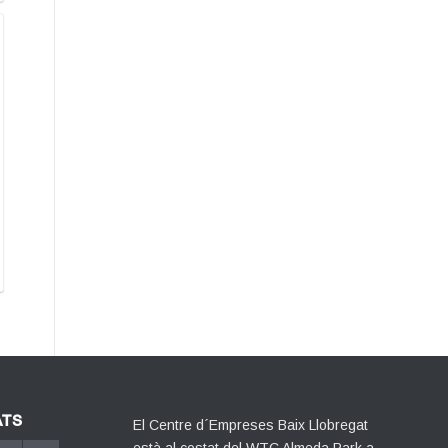
ATS
El Centre d´Empreses Baix Llobregat
està al costat del WTC Almeda Park a