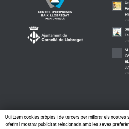
Un
Fe
em
29
Su
l’
28
SU
L’
EL
Ju
27
Utilitzem cookies pròpies i de tercers per millorar els nostres
oferim i mostrar publicitat relacionada amb les seves pre