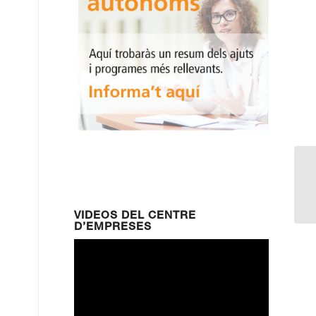
Se
em
VIDEOS DEL CENTRE
D’EMPRESES