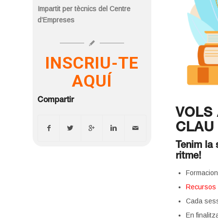
Impartit per tècnics del Centre
d’Empreses
INSCRIU-TE
AQUÍ
Compartir
VOLS
CLAU
Tenim la 
ritme!
Formacio
Recurso
Cada ses
En finalit