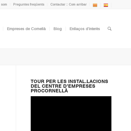
 som
Preguntes freqüents
Contactar :: Com arribar
Empreses de Cornellà
Blog
Enllaços d’interès
TOUR PER LES INSTAL.LACIONS
DEL CENTRE D’EMPRESES
PROCORNELLÀ