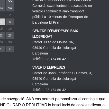
>>
Cornellà, excel·lentment accessible en
Sa
Su
vehicle i comunicat amb transport
1
2
públic i a 10 minuts de l´Aeroport de
8
9
Barcelona-El Prat….
15
16
CENTRE D´EMPRESES BAIX
22
23
LLOBREGAT
Carrer Tirso de Molina, 36,
29
30
08940 Cornellà de Llobregat
5
6
Barcelona
Telèfon: 93 474 80 42
VIVER D´EMPRESES
Carrer de Joan Fernàndez i Comas, 3,
08940 Cornellà de Llobregat
Barcelona
Telèfon: 93 474 80 42
its de navegació. Això ens permet personalitzar el contingut que
CONFIGURAR O REBUTJAR la instal·lació de cookies clicant a