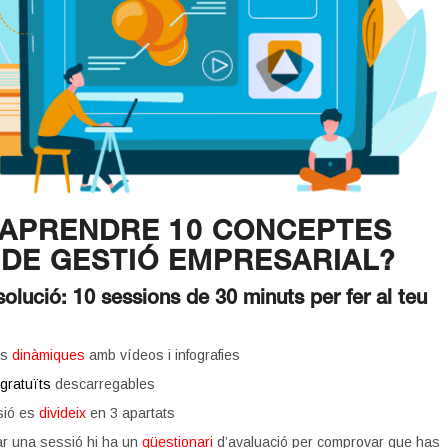
 APRENDRE 10 CONCEPTES
 DE GESTIÓ EMPRESARIAL?
solució: 10 sessions de 30 minuts per fer al teu
ns
dinàmiques
amb vídeos i infografies
s
gratuïts
descarregables
sió es
divideix
en 3 apartats
zar una sessió hi ha un
qüestionari
d’avaluació per comprovar que has