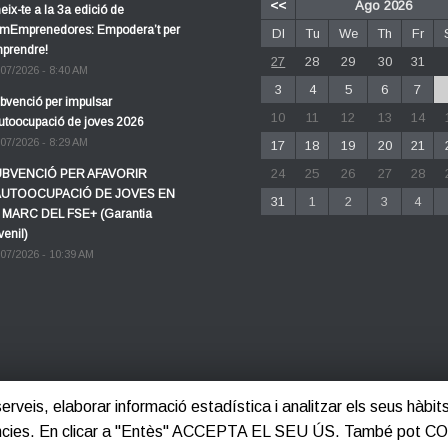
<<
Ago 2026
eix-te a la 3a edició de
mEmprenedores: Empodera’t per
Dl
Tu
We
Th
Fr
prendre!
27
28
29
30
31
/07/2026 - 8:40 AM
3
4
5
6
7
bvenció per impulsar
10
11
12
13
14
autoocupació de joves 2026
/07/2026 - 8:29 AM
17
18
19
20
21
24
25
26
27
28
BVENCIÓ PER AFAVORIR
AUTOOCUPACIÓ DE JOVES EN
31
1
2
3
4
 MARC DEL FSE+ (Garantia
venil)
/07/2026 - 10:39 AM
 serveis, elaborar informació estadística i analitzar els seus hàb
ferències. En clicar a "Entès" ACCEPTA EL SEU ÚS. També pot 