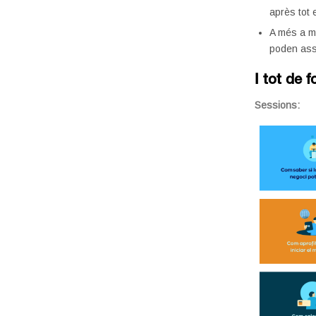
après tot 
A més a m
poden ass
I tot de 
Sessions: