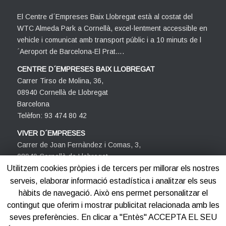
El Centre d´Empreses Baix Llobregat està al costat del
WTC Almeda Park a Cornellà, excel·lentment accessible en
vehicle i comunicat amb transport públic i a 10 minuts de l
´Aeroport de Barcelona-El Prat….
CENTRE D´EMPRESES BAIX LLOBREGAT
Carrer Tirso de Molina, 36,
08940 Cornellà de Llobregat
Barcelona
Telèfon: 93 474 80 42
VIVER D´EMPRESES
Carrer de Joan Fernàndez i Comas, 3,
08940 Cornellà de Llobregat
Barcelona
Utilitzem cookies pròpies i de tercers per millorar els nostres
Telèfon: 93 474 80 42
serveis, elaborar informació estadística i analitzar els seus
hàbits de navegació. Això ens permet personalitzar el
contingut que oferim i mostrar publicitat relacionada amb les
seves preferències. En clicar a "Entès" ACCEPTA EL SEU