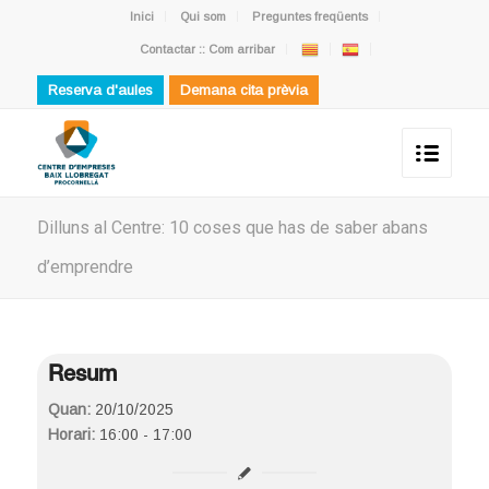
Inici
Qui som
Preguntes freqüents
Contactar :: Com arribar
Reserva d'aules
Demana cita prèvia
Dilluns al Centre: 10 coses que has de saber abans
d’emprendre
Resum
Quan:
20/10/2025
Horari:
16:00 - 17:00