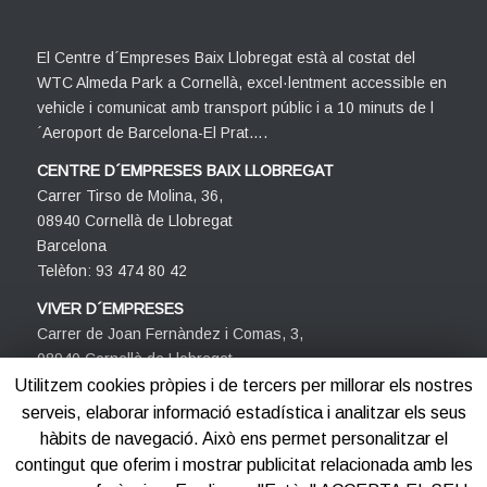
El Centre d´Empreses Baix Llobregat està al costat del
WTC Almeda Park a Cornellà, excel·lentment accessible en
vehicle i comunicat amb transport públic i a 10 minuts de l
´Aeroport de Barcelona-El Prat….
CENTRE D´EMPRESES BAIX LLOBREGAT
Carrer Tirso de Molina, 36,
08940 Cornellà de Llobregat
Barcelona
Telèfon: 93 474 80 42
VIVER D´EMPRESES
Carrer de Joan Fernàndez i Comas, 3,
08940 Cornellà de Llobregat
Barcelona
Utilitzem cookies pròpies i de tercers per millorar els nostres
Telèfon: 93 474 80 42
serveis, elaborar informació estadística i analitzar els seus
hàbits de navegació. Això ens permet personalitzar el
contingut que oferim i mostrar publicitat relacionada amb les