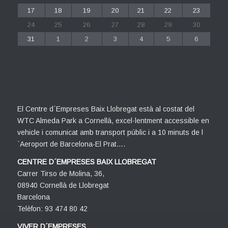
17
18
19
20
21
22
23
24
25
26
27
28
29
30
31
1
2
3
4
5
6
El Centre d´Empreses Baix Llobregat està al costat del
WTC Almeda Park a Cornellà, excel·lentment accessible en
vehicle i comunicat amb transport públic i a 10 minuts de l
´Aeroport de Barcelona-El Prat….
CENTRE D´EMPRESES BAIX LLOBREGAT
Carrer Tirso de Molina, 36,
08940 Cornellà de Llobregat
Barcelona
Telèfon: 93 474 80 42
VIVER D´EMPRESES