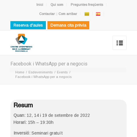
Inici
Qui som
Preguntes freqüents
Contactar :: Com arribar
Reserva d'aules
Demana cita prèvia
Facebook i WhatsApp per a negocis
Home
/
Esdeveniments
/
Events
/
Facebook i WhatsApp per a negocis
Resum
Quan:
12, 14 i 19 de setembre de 2022
Horari:
15h – 19:30h
Inversió:
Seminari gratuït