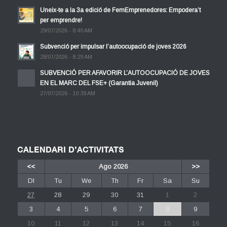
Uneix-te a la 3a edició de FemEmprenedores: Empodera’t
per emprendre!
29/07/2026 - 8:40 AM
Subvenció per impulsar l’autoocupació de joves 2026
28/07/2026 - 8:29 AM
SUBVENCIÓ PER AFAVORIR L’AUTOOCUPACIÓ DE JOVES
EN EL MARC DEL FSE+ (Garantia Juvenil)
27/07/2026 - 10:39 AM
CALENDARI D’ACTIVITATS
<<
Ago 2026
>>
Dl
Tu
We
Th
Fr
Sa
Su
27
28
29
30
31
1
2
3
4
5
6
7
8
9
10
11
12
13
14
15
16