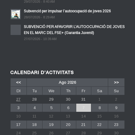
29/07/2026 - 8:40 AM
Subvenció per impulsar l’autoocupació de joves 2026
28/07/2026 - 8:29 AM
SUBVENCIÓ PER AFAVORIR L’AUTOOCUPACIÓ DE JOVES
EN EL MARC DEL FSE+ (Garantia Juvenil)
27/07/2026 - 10:39 AM
CALENDARI D’ACTIVITATS
<<
Ago 2026
>>
Dl
Tu
We
Th
Fr
Sa
Su
27
28
29
30
31
1
2
3
4
5
6
7
8
9
10
11
12
13
14
15
16
17
18
19
20
21
22
23
24
25
26
27
28
29
30