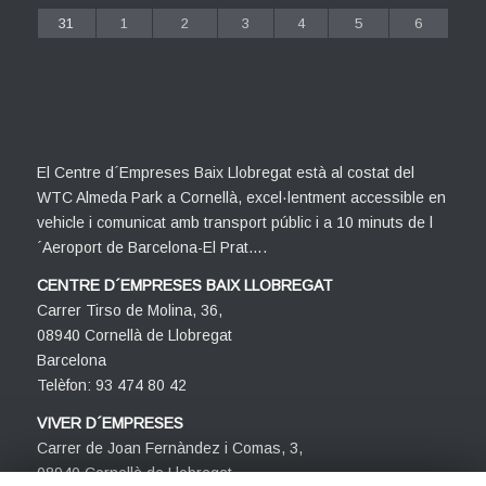
31
1
2
3
4
5
6
El Centre d´Empreses Baix Llobregat està al costat del
WTC Almeda Park a Cornellà, excel·lentment accessible en
vehicle i comunicat amb transport públic i a 10 minuts de l
´Aeroport de Barcelona-El Prat….
CENTRE D´EMPRESES BAIX LLOBREGAT
Carrer Tirso de Molina, 36,
08940 Cornellà de Llobregat
Barcelona
Telèfon: 93 474 80 42
VIVER D´EMPRESES
Carrer de Joan Fernàndez i Comas, 3,
08940 Cornellà de Llobregat