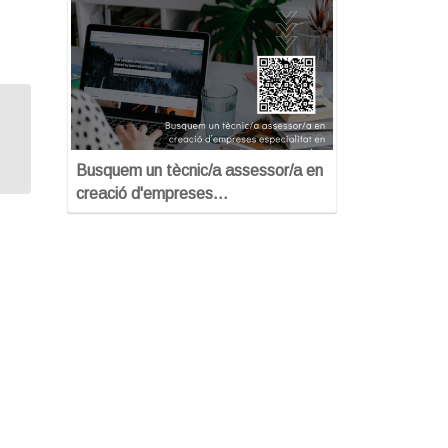
Màrqueting estratègic: què vens, a
qui i com
Busquem un tècnic/a assessor/a en
creació d'empreses…