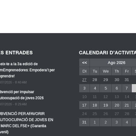
ES ENTRADES
CALENDARI D’ACTIVIT
<<
Ago 2026
eix-te a la 3a edició de
mEmprenedores: Empodera’t per
Dl
Tu
We
Th
Fr
prendre!
27
28
29
30
31
/07/2026 - 8:40 AM
3
4
5
6
7
bvenció per impulsar
10
11
12
13
14
autoocupació de joves 2026
/07/2026 - 8:29 AM
17
18
19
20
21
24
25
26
27
28
BVENCIÓ PER AFAVORIR
AUTOOCUPACIÓ DE JOVES EN
31
1
2
3
4
 MARC DEL FSE+ (Garantia
venil)