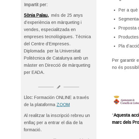
Impartit per:
Per a què 
Sònia Palau
,
més de
25 anys
Segmentaci
d’experiència en màrqueting i
Proposta d
vendes, especialitzada en
empreses tecnològiques. Tècnica
Productes,
del Centre d’Empreses.
Pla d’acci
Diplomada per la Universitat
Politècnica de Catalunya amb un
Per garantir e
màster en Direcció de màrqueting
no és possibl
per EADA.
Lloc:
Formación ONLINE a través
de la plataforma
ZOOM
“
Aquesta acci
Al realitzar la inscripció rebreu un
marc dels Pr
enllaç per a entrar el dia de la
formació.