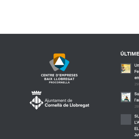
ÚLTIM
Un
Fe
em
29
Su
l’
28
SU
L’
EL
Ju