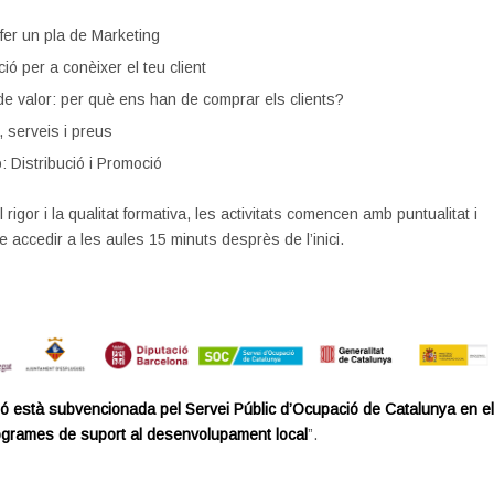
fer un pla de Marketing
ó per a conèixer el teu client
e valor: per què ens han de comprar els clients?
 serveis i preus
ó: Distribució i Promoció
l rigor i la qualitat formativa, les activitats comencen amb puntualitat i
e accedir a les aules 15 minuts desprès de l’inici.
ó està subvencionada pel Servei Públic d’Ocupació de Catalunya en e
ogrames de suport al desenvolupament local
”.