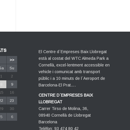
ATS
El Centre d´Empreses Baix Llobregat
està al costat del WTC Almeda Park a
>>
Cornellà, excel·lentment accessible en
Sa
Su
vehicle i comunicat amb transport
1
2
públic i a 10 minuts de l´Aeroport de
8
9
Barcelona-El Prat….
15
16
CENTRE D´EMPRESES BAIX
22
23
LLOBREGAT
Carrer Tirso de Molina, 36,
29
30
08940 Cornellà de Llobregat
5
6
Barcelona
Telèfon: 93 474 80 42