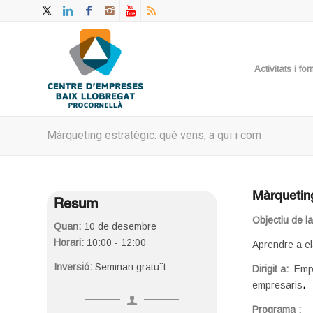
Activitats i f
Màrqueting estratègic: què vens, a qui i com
Màrqueting
Resum
Objectiu de l
Quan:
10 de desembre
Horari:
10:00 - 12:00
Aprendre a el
Inversió:
Seminari gratuït
Dirigit a:
Empr
empresaris
.
Programa :