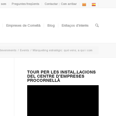
 som
Preguntes freqüents
Contactar :: Com arribar
Empreses de Cornellà
Blog
Enllaços d’interès
deveniments
/
Events
/
Màrqueting estratègic: què vens, a qui i com
TOUR PER LES INSTAL.LACIONS
DEL CENTRE D’EMPRESES
PROCORNELLÀ