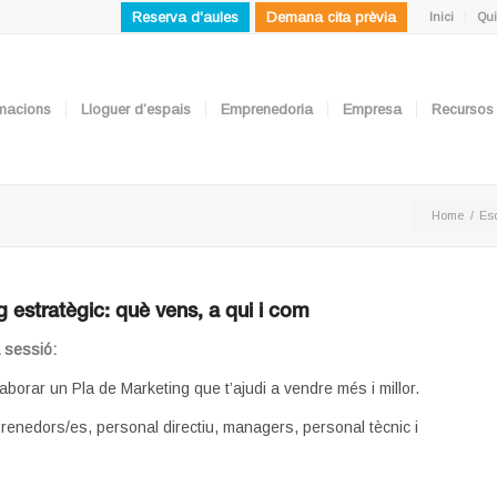
Reserva d'aules
Demana cita prèvia
Inici
Qui
ormacions
Lloguer d’espais
Emprenedoria
Empresa
Recursos
Home
/
Es
 estratègic: què vens, a qui i com
a sessió:
aborar un Pla de Marketing que t’ajudi a vendre més i millor.
enedors/es, personal directiu, managers, personal tècnic i