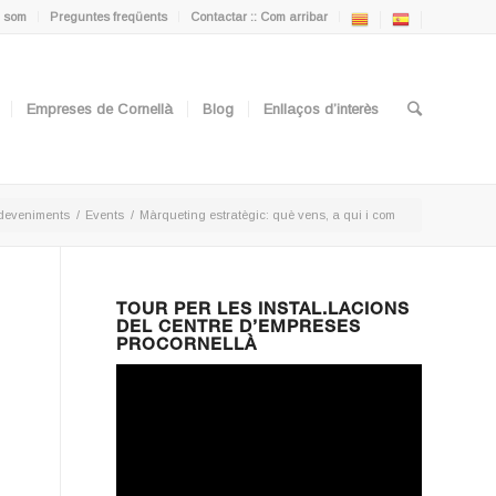
 som
Preguntes freqüents
Contactar :: Com arribar
Empreses de Cornellà
Blog
Enllaços d’interès
deveniments
/
Events
/
Màrqueting estratègic: què vens, a qui i com
TOUR PER LES INSTAL.LACIONS
DEL CENTRE D’EMPRESES
PROCORNELLÀ