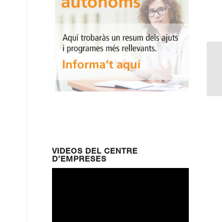
WE
ne
VIDEOS DEL CENTRE
D’EMPRESES