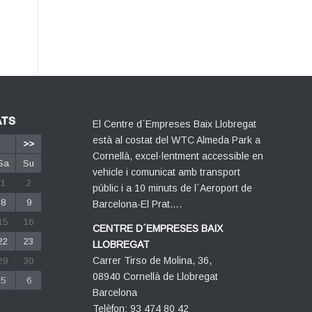
ATS
El Centre d´Empreses Baix Llobregat
està al costat del WTC Almeda Park a
>>
Cornellà, excel·lentment accessible en
Sa
Su
vehicle i comunicat amb transport
1
2
públic i a 10 minuts de l´Aeroport de
8
9
Barcelona-El Prat….
15
16
CENTRE D´EMPRESES BAIX
22
23
LLOBREGAT
Carrer Tirso de Molina, 36,
29
30
08940 Cornellà de Llobregat
5
6
Barcelona
Telèfon: 93 474 80 42