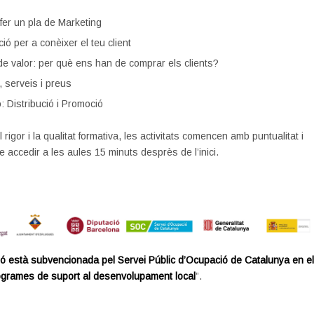
fer un pla de Marketing
ó per a conèixer el teu client
e valor: per què ens han de comprar els clients?
 serveis i preus
ó: Distribució i Promoció
l rigor i la qualitat formativa, les activitats comencen amb puntualitat i
e accedir a les aules 15 minuts desprès de l’inici.
ó està subvencionada pel Servei Públic d’Ocupació de Catalunya en e
ogrames de suport al desenvolupament local
”.