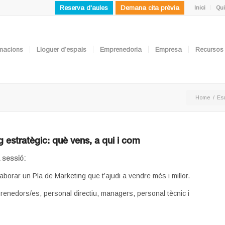
Reserva d'aules
Demana cita prèvia
Inici
Qui
ormacions
Lloguer d’espais
Emprenedoria
Empresa
Recursos
Home
/
Es
 estratègic: què vens, a qui i com
a sessió:
aborar un Pla de Marketing que t’ajudi a vendre més i millor.
enedors/es, personal directiu, managers, personal tècnic i