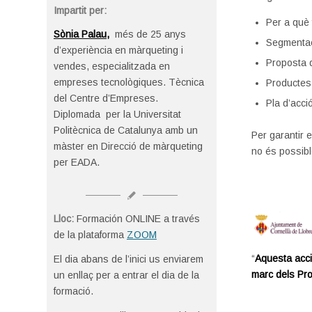
Impartit per:
Per a què 
Sònia Palau
,
més de
25 anys
Segmentaci
d’experiència en màrqueting i
Proposta d
vendes, especialitzada en
empreses tecnològiques. Tècnica
Productes,
del Centre d’Empreses.
Pla d’acci
Diplomada per la Universitat
Politècnica de Catalunya amb un
Per garantir e
màster en Direcció de màrqueting
no és possibl
per EADA.
Lloc:
Formación ONLINE a través
de la plataforma
ZOOM
“
Aquesta acci
El dia abans de l’inici us enviarem
marc dels Pr
un enllaç per a entrar el dia de la
formació.