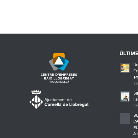
ÚLTIM
Un
Fe
em
29
Su
l’
28
SU
L’
EL
Ju