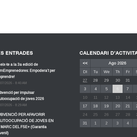
ES ENTRADES
CALENDARI D’ACTIVIT
<<
Ago 2026
eix-te a la 3a edició de
mEmprenedores: Empodera’t per
Dl
Tu
We
Th
Fr
prendre!
27
28
29
30
31
/07/2026 - 8:40 AM
3
4
5
6
7
bvenció per impulsar
10
11
12
13
14
autoocupació de joves 2026
/07/2026 - 8:29 AM
17
18
19
20
21
24
25
26
27
28
BVENCIÓ PER AFAVORIR
AUTOOCUPACIÓ DE JOVES EN
31
1
2
3
4
 MARC DEL FSE+ (Garantia
venil)