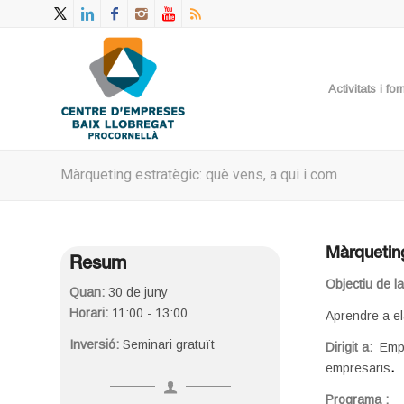
Activitats i f
Màrqueting estratègic: què vens, a qui i com
Màrqueting
Resum
Objectiu de l
Quan:
30 de juny
Horari:
11:00 - 13:00
Aprendre a el
Inversió:
Seminari gratuït
Dirigit a:
Empr
empresaris
.
Programa :