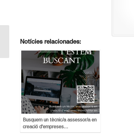
Pla de viabilitat: Conceptes bàsics
Notícies relacionades:
Busquem un tècnic/a assessor/a en
creació d'empreses…