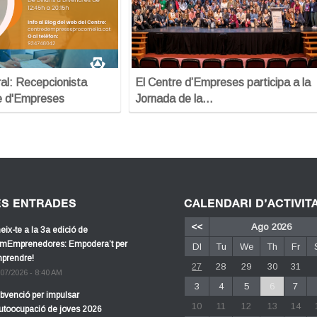
al: Recepcionista
El Centre d’Empreses participa a la
e d'Empreses
Jornada de la…
ES ENTRADES
CALENDARI D’ACTIVIT
<<
Ago 2026
eix-te a la 3a edició de
mEmprenedores: Empodera’t per
Dl
Tu
We
Th
Fr
prendre!
27
28
29
30
31
/07/2026 - 8:40 AM
3
4
5
6
7
bvenció per impulsar
10
11
12
13
14
autoocupació de joves 2026