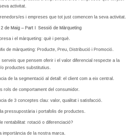
eva activitat.
enedors/es i empreses que tot just comencen la seva activitat.
 2 de Maig – Part I Sessió de Màrqueting
mpresa i el màrqueting: què i perquè.
 Mix de màrqueting: Producte, Preu, Distribució i Promoció.
 serveis que pensem oferir i el valor diferencial respecte a la
/o productes substitutius.
cia de la segmentació al detall: el client com a eix central.
nts rols de comportament del consumidor.
cia de 3 conceptes clau: valor, qualitat i satisfacció.
ida pressupostària i portafolis de productes.
 rentabilitat: rotació o diferenciació?
la importància de la nostra marca.