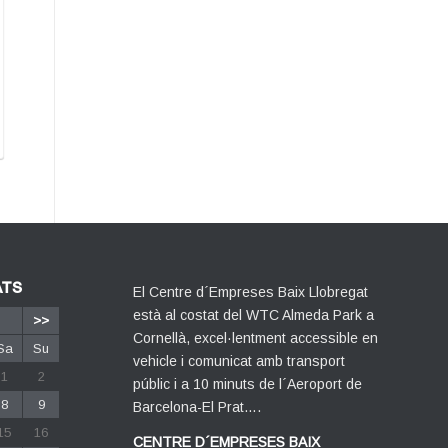
ATS
El Centre d´Empreses Baix Llobregat
està al costat del WTC Almeda Park a
>>
Cornellà, excel·lentment accessible en
Sa
Su
vehicle i comunicat amb transport
1
2
públic i a 10 minuts de l´Aeroport de
8
9
Barcelona-El Prat….
15
16
CENTRE D´EMPRESES BAIX