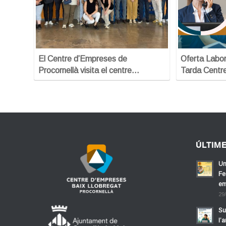
El Centre d’Empreses de
Oferta Labor
Procornellà visita el centre…
Tarda Centr
ÚLTIM
Un
Fe
em
29
Su
l’