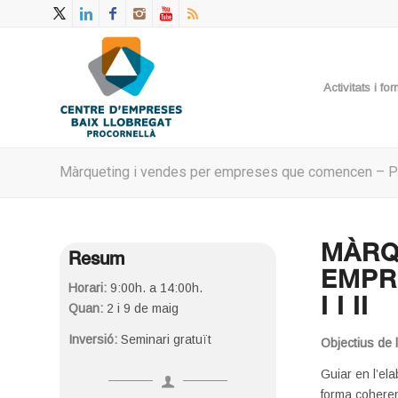
Activitats i f
Màrqueting i vendes per empreses que comencen – Part
MÀRQ
Resum
EMPR
Horari:
9:00h. a 14:00h.
I I II
Quan:
2 i 9 de maig
Inversió:
Seminari gratuït
Objectius de 
Guiar en l’el
forma coheren