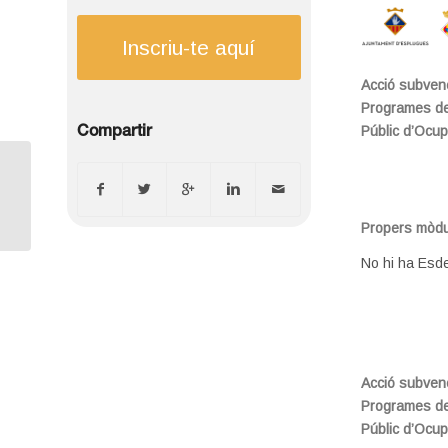
Inscriu-te aquí
Acció subvenc
Programes de 
Públic d’Ocup
Compartir
Millorar la gestió per reduir
despeses
Propers mòdul
No hi ha Esd
Acció subvenc
Programes de 
Públic d’Ocup