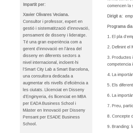
Impartit per:
comencen la s
Xavier Olivares Veciana.
Dirigit a:
empr
Consultor i professor, expert en
Programa dia
gestió i sistematització d’innovació,
pensament de disseny i lideratge.
1. El pla d’e
Té una gran experiència com a
2. Definint el
gerent d’innovació en l’àrea del
disseny en diferents sectors a
3. Productes i
nivel internacional, incloent-hi
competencia i
l’Smart City Lab a Smart Barcelona,
4. La importàn
una consultora dedicada a
augmentar els nivells d’eficiència a
5. Els difere
les ciutats. Llicenciat en Disseny
6. La importàn
d’Enginyeria, és llicenciat en MBA
per EADA Business School i
7. Preu, part
Màster en Innovació per Disseny
8. Concepte de
Pensant per ESADE Business
School.
9. Branding: 