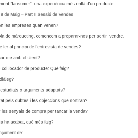
ment “fansumer”: una experiència més enllà d’un producte.
9 de Maig – Part II Sessió de Vendes
llen les empreses quan venen?
 pla de màrqueting, comencem a preparar-nos per sortir vendre.
 fer al principi de l’entrevista de vendes?
ar-me amb el client?
o col.locador de producte: Què faig?
diàleg?
 estudiats o arguments adaptats?
rat pels dubtes i les objeccions que sortiran?
r les senyals de compra per tancar la venda?
ja ha acabat, què més faig?
ançament de: