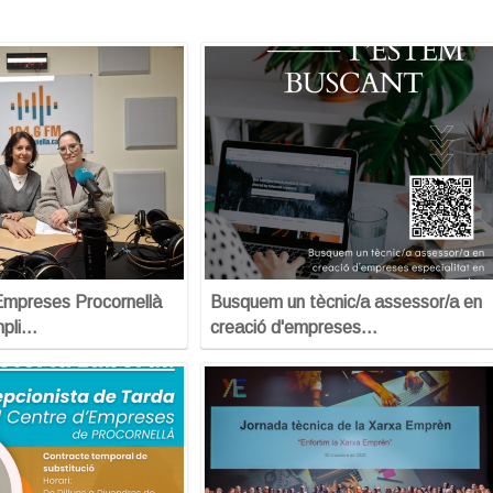
Empreses Procornellà
Busquem un tècnic/a assessor/a en
mpli…
creació d'empreses…