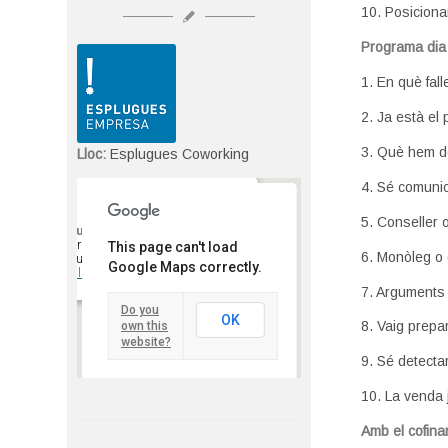
10. Posiciona
Programa dia 
1. En què fa
2. Ja està el
3. Què hem de
Lloc:
Esplugues Coworking
4. Sé comunic
5. Conseller 
Esplugues Coworking
carrer de la Verge de la Mercè, 1 -
This page can't load
6. Monòleg o 
Esplugues de Llobregat
Google Maps correctly.
Detalls
7. Arguments
Do you
OK
8. Vaig prepa
own this
website?
9. Sé detecta
10. La venda 
Amb el cofin