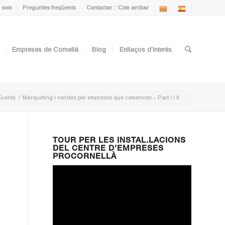
 som
Preguntes freqüents
Contactar :: Com arribar
Empreses de Cornellà
Blog
Enllaços d’interès
Events
/
Màrqueting i vendes per empreses que comencen – Part I i II
TOUR PER LES INSTAL.LACIONS
DEL CENTRE D’EMPRESES
PROCORNELLÀ