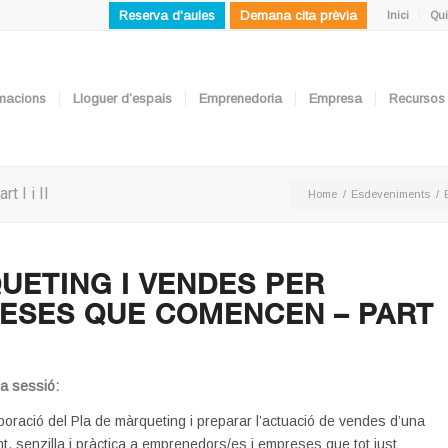
Reserva d'aules
Demana cita prèvia
Inici
Qui
ormacions
Lloguer d’espais
Emprenedoria
Empresa
Recursos
 I i II
Home
/
Esdeveniments
/
UETING I VENDES PER
ESES QUE COMENCEN – PART
la
sessió:
aboració del Pla de màrqueting i preparar l’actuació de vendes d’una
t, senzilla i pràctica a emprenedors/es i empreses que tot just