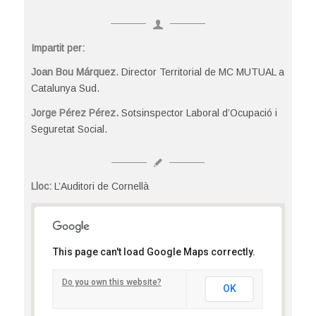
Impartit per:
Joan Bou Márquez
. Director Territorial de MC MUTUAL a
Catalunya Sud.
Jorge Pérez Pérez.
Sotsinspector Laboral d’Ocupació i
Seguretat Social.
Lloc:
L’Auditori de Cornellà
L’Auditori de Cornellà
This page can't load Google Maps correctly.
Albert Einstein, 51 - Cornellà del Llobregat
Detalls
Do you own this website?
OK