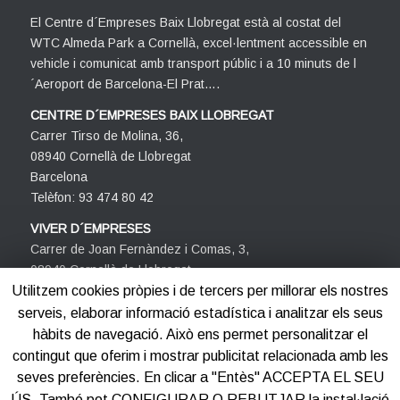
El Centre d´Empreses Baix Llobregat està al costat del
WTC Almeda Park a Cornellà, excel·lentment accessible en
vehicle i comunicat amb transport públic i a 10 minuts de l
´Aeroport de Barcelona-El Prat….
CENTRE D´EMPRESES BAIX LLOBREGAT
Carrer Tirso de Molina, 36,
08940 Cornellà de Llobregat
Barcelona
Telèfon: 93 474 80 42
VIVER D´EMPRESES
Carrer de Joan Fernàndez i Comas, 3,
08940 Cornellà de Llobregat
Barcelona
Utilitzem cookies pròpies i de tercers per millorar els nostres
Telèfon: 93 474 80 42
serveis, elaborar informació estadística i analitzar els seus
hàbits de navegació. Això ens permet personalitzar el
contingut que oferim i mostrar publicitat relacionada amb les
seves preferències. En clicar a "Entès" ACCEPTA EL SEU
ÚS. També pot CONFIGURAR O REBUTJAR la instal·lació