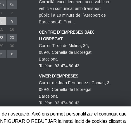
Cornellà, excel·lentment accessible en
Sa
Su
vehicle i comunicat amb transport
1
2
públic i a 10 minuts de l´Aeroport de
8
9
Barcelona-El Prat….
15
16
CENTRE D´EMPRESES BAIX
22
23
LLOBREGAT
Carrer Tirso de Molina, 36,
29
30
08940 Cornellà de Llobregat
5
6
Barcelona
Telèfon: 93 474 80 42
VIVER D´EMPRESES
Carrer de Joan Fernàndez i Comas, 3,
08940 Cornellà de Llobregat
Barcelona
Telèfon: 93 474 80 42
its de navegació. Això ens permet personalitzar el contingut que
CONFIGURAR O REBUTJAR la instal·lació de cookies clicant a