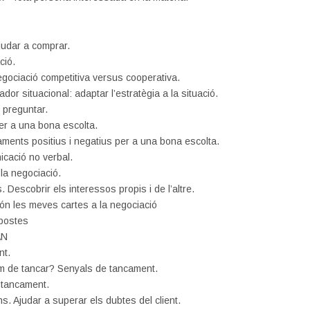
judar a comprar.
ció.
egociació competitiva versus cooperativa.
ador situacional: adaptar l’estratègia a la situació.
i preguntar.
er a una bona escolta.
ments positius i negatius per a una bona escolta.
icació no verbal.
 la negociació.
. Descobrir els interessos propis i de l’altre.
ón les meves cartes a la negociació
opostes
AN
nt.
m de tancar? Senyals de tancament.
 tancament.
ns. Ajudar a superar els dubtes del client.