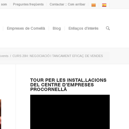
 som
Preguntes freqüents
Contactar :: Com arribar
Empreses de Cornellà
Blog
Enllaços d’interès
vents
/
CURS 20H: NEGOCIACIÓ I TANCAMENT EFICAÇ DE VENDES
TOUR PER LES INSTAL.LACIONS
DEL CENTRE D’EMPRESES
PROCORNELLÀ