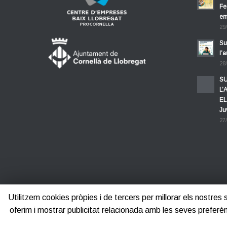
Fe
em
29
Su
l’
28
SU
L’
EL
Ju
27
Utilitzem cookies pròpies i de tercers per millorar els nostres
oferim i mostrar publicitat relacionada amb les seves pre