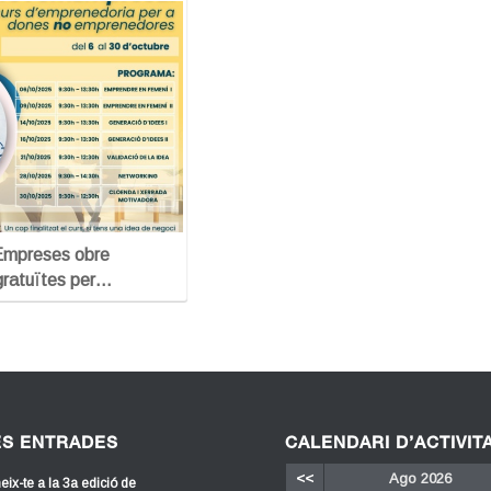
’Empreses obre
 gratuïtes per…
ES ENTRADES
CALENDARI D’ACTIVIT
<<
Ago 2026
eix-te a la 3a edició de