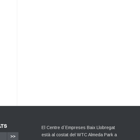
ATS
El Centre d´Empreses Baix Llobregat
està al costat del WTC Almeda Park a
>>