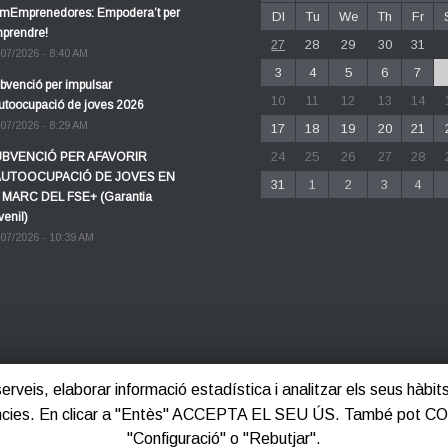
mEmprenedores: Empodera’t per
Dl
Tu
We
Th
Fr
prendre!
27
28
29
30
31
/07/2026 - 8:40 AM
3
4
5
6
7
bvenció per impulsar
10
11
12
13
14
autoocupació de joves 2026
/07/2026 - 8:29 AM
17
18
19
20
21
24
25
26
27
28
BVENCIÓ PER AFAVORIR
AUTOOCUPACIÓ DE JOVES EN
31
1
2
3
4
 MARC DEL FSE+ (Garantia
venil)
/07/2026 - 10:39 AM
 serveis, elaborar informació estadística i analitzar els seus hàb
ferències. En clicar a "Entès" ACCEPTA EL SEU ÚS. També pot 
"Configuració" o "Rebutjar".