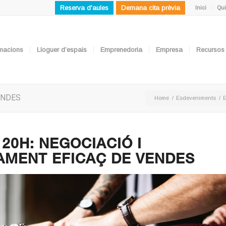
Reserva d'aules
Demana cita prèvia
Inici
Qui
ormacions
Lloguer d’espais
Emprenedoria
Empresa
Recursos
ENDES
Home
/
Esdeveniments
/
E
20H: NEGOCIACIÓ I
AMENT EFICAÇ DE VENDES