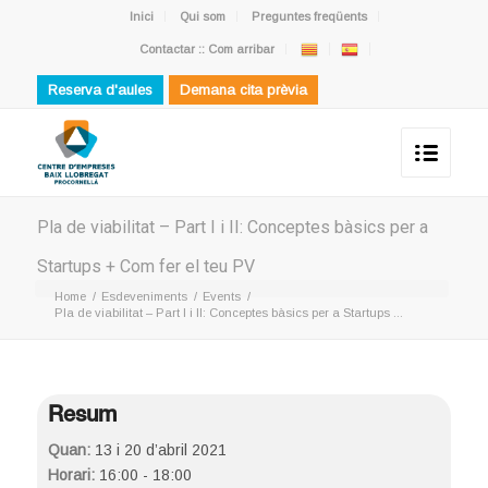
Inici
Qui som
Preguntes freqüents
Contactar :: Com arribar
Reserva d'aules
Demana cita prèvia
Pla de viabilitat – Part I i II: Conceptes bàsics per a
Startups + Com fer el teu PV
Home
/
Esdeveniments
/
Events
/
Pla de viabilitat – Part I i II: Conceptes bàsics per a Startups ...
Resum
Quan:
13 i 20 d’abril 2021
Horari:
16:00 - 18:00