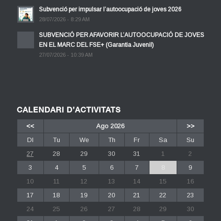
Subvenció per impulsar l’autoocupació de joves 2026
28/07/2026 - 8:29 AM
SUBVENCIÓ PER AFAVORIR L’AUTOOCUPACIÓ DE JOVES
EN EL MARC DEL FSE+ (Garantia Juvenil)
27/07/2026 - 10:39 AM
CALENDARI D’ACTIVITATS
<<
Ago 2026
>>
Dl
Tu
We
Th
Fr
Sa
Su
27
28
29
30
31
1
2
3
4
5
6
7
8
9
10
11
12
13
14
15
16
17
18
19
20
21
22
23
24
25
26
27
28
29
30