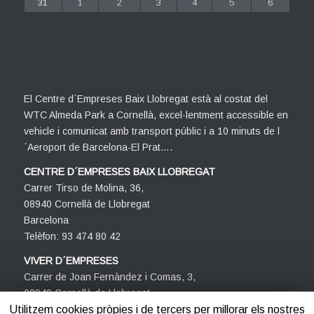
31
1
2
3
4
5
6
El Centre d´Empreses Baix Llobregat està al costat del
WTC Almeda Park a Cornellà, excel·lentment accessible en
vehicle i comunicat amb transport públic i a 10 minuts de l
´Aeroport de Barcelona-El Prat….
CENTRE D´EMPRESES BAIX LLOBREGAT
Carrer Tirso de Molina, 36,
08940 Cornellà de Llobregat
Barcelona
Telèfon: 93 474 80 42
VIVER D´EMPRESES
Carrer de Joan Fernàndez i Comas, 3,
08940 Cornellà de Llobregat
Barcelona
Utilitzem cookies pròpies i de tercers per millorar els nostres