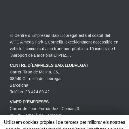
El Centre d´Empreses Baix Llobregat està al costat del
WTC Almeda Park a Cornellà, excel·lentment accessible en
vehicle i comunicat amb transport públic i a 10 minuts de l
´Aeroport de Barcelona-El Prat….
CENTRE D´EMPRESES BAIX LLOBREGAT
Carrer Tirso de Molina, 36,
08940 Cornellà de Llobregat
Barcelona
Telèfon: 93 474 80 42
VIVER D´EMPRESES
Carrer de Joan Fernàndez i Comas, 3,
08940 Cornellà de Llobregat
Barcelona
Utilitzem cookies pròpies i de tercers per millorar els nostres
Telèfon: 93 474 80 42