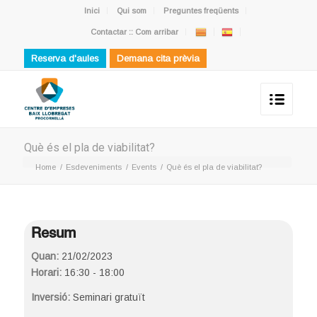
Inici
Qui som
Preguntes freqüents
Contactar :: Com arribar
Reserva d'aules
Demana cita prèvia
Què és el pla de viabilitat?
Home
/
Esdeveniments
/
Events
/
Què és el pla de viabilitat?
Resum
Quan:
21/02/2023
Horari:
16:30 - 18:00
Inversió:
Seminari gratuït