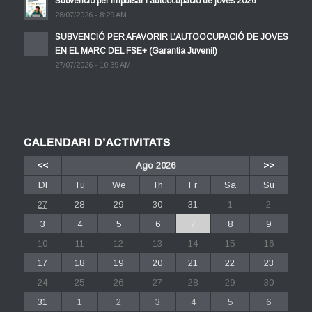
Subvenció per impulsar l’autoocupació de joves 2026
28/07/2026 - 8:29 AM
SUBVENCIÓ PER AFAVORIR L’AUTOOCUPACIÓ DE JOVES
EN EL MARC DEL FSE+ (Garantia Juvenil)
27/07/2026 - 10:39 AM
CALENDARI D’ACTIVITATS
<<
Ago 2026
>>
Dl
Tu
We
Th
Fr
Sa
Su
27
28
29
30
31
1
2
3
4
5
6
7
8
9
10
11
12
13
14
15
16
17
18
19
20
21
22
23
24
25
26
27
28
29
30
31
1
2
3
4
5
6