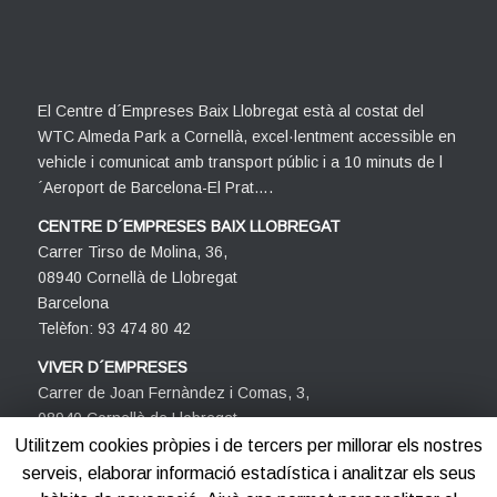
El Centre d´Empreses Baix Llobregat està al costat del
WTC Almeda Park a Cornellà, excel·lentment accessible en
vehicle i comunicat amb transport públic i a 10 minuts de l
´Aeroport de Barcelona-El Prat….
CENTRE D´EMPRESES BAIX LLOBREGAT
Carrer Tirso de Molina, 36,
08940 Cornellà de Llobregat
Barcelona
Telèfon: 93 474 80 42
VIVER D´EMPRESES
Carrer de Joan Fernàndez i Comas, 3,
08940 Cornellà de Llobregat
Barcelona
Utilitzem cookies pròpies i de tercers per millorar els nostres
Telèfon: 93 474 80 42
serveis, elaborar informació estadística i analitzar els seus