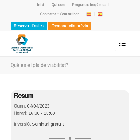
Inici
Qui som
Preguntes freqüents
Contactar :: Com arribar
Reserva d'aules
Demana cita prèvia
Què és el pla de viabilitat?
Resum
Quan:
04/04/2023
Horari:
16:30 - 18:00
Inversió:
Seminari gratuït