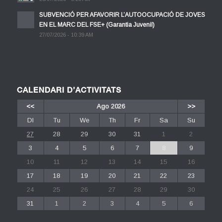
SUBVENCIÓ PER AFAVORIR L’AUTOOCUPACIÓ DE JOVES
EN EL MARC DEL FSE+ (Garantia Juvenil)
27/07/2026 - 10:39 AM
CALENDARI D’ACTIVITATS
<<
Ago 2026
>>
Dl
Tu
We
Th
Fr
Sa
Su
27
28
29
30
31
1
2
3
4
5
6
7
8
9
10
11
12
13
14
15
16
17
18
19
20
21
22
23
24
25
26
27
28
29
30
31
1
2
3
4
5
6