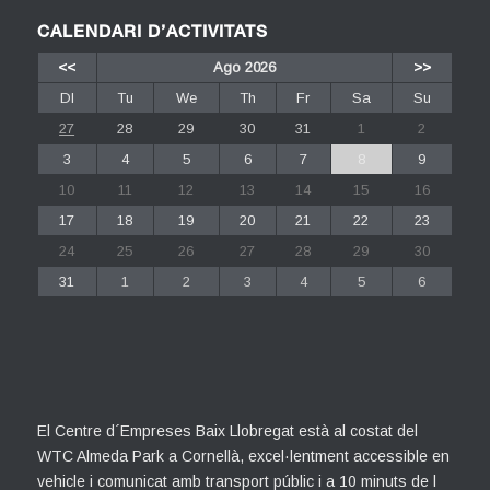
CALENDARI D’ACTIVITATS
<<
Ago 2026
>>
Dl
Tu
We
Th
Fr
Sa
Su
27
28
29
30
31
1
2
3
4
5
6
7
8
9
10
11
12
13
14
15
16
17
18
19
20
21
22
23
24
25
26
27
28
29
30
31
1
2
3
4
5
6
El Centre d´Empreses Baix Llobregat està al costat del
WTC Almeda Park a Cornellà, excel·lentment accessible en
vehicle i comunicat amb transport públic i a 10 minuts de l