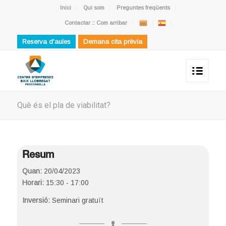
Inici
Qui som
Preguntes freqüents
Contactar :: Com arribar
Reserva d'aules
Demana cita prèvia
Què és el pla de viabilitat?
Resum
Quan:
20/04/2023
Horari:
15:30 - 17:00
Inversió:
Seminari gratuït