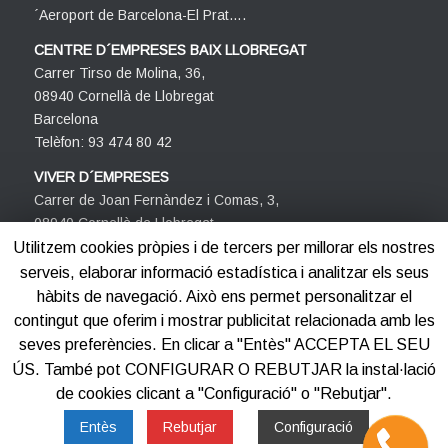
´Aeroport de Barcelona-El Prat….
CENTRE D´EMPRESES BAIX LLOBREGAT
Carrer Tirso de Molina, 36,
08940 Cornellà de Llobregat
Barcelona
Telèfon: 93 474 80 42
VIVER D´EMPRESES
Carrer de Joan Fernàndez i Comas, 3,
08940 Cornellà de Llobregat
Barcelona
Utilitzem cookies pròpies i de tercers per millorar els nostres
Telèfon: 93 474 80 42
serveis, elaborar informació estadística i analitzar els seus
hàbits de navegació. Això ens permet personalitzar el
contingut que oferim i mostrar publicitat relacionada amb les
seves preferències. En clicar a "Entès" ACCEPTA EL SEU
ÚS. També pot CONFIGURAR O REBUTJAR la instal·lació
de cookies clicant a "Configuració" o "Rebutjar".
©2012-2025
Centre d'Empreses PROCORNELLÀ
Entès
Rebutjar
Configuració