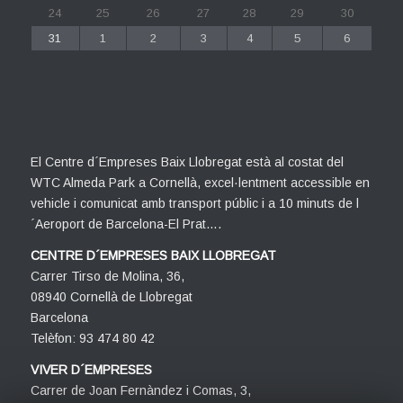
24
25
26
27
28
29
30
31
1
2
3
4
5
6
El Centre d´Empreses Baix Llobregat està al costat del
WTC Almeda Park a Cornellà, excel·lentment accessible en
vehicle i comunicat amb transport públic i a 10 minuts de l
´Aeroport de Barcelona-El Prat….
CENTRE D´EMPRESES BAIX LLOBREGAT
Carrer Tirso de Molina, 36,
08940 Cornellà de Llobregat
Barcelona
Telèfon: 93 474 80 42
VIVER D´EMPRESES
Carrer de Joan Fernàndez i Comas, 3,