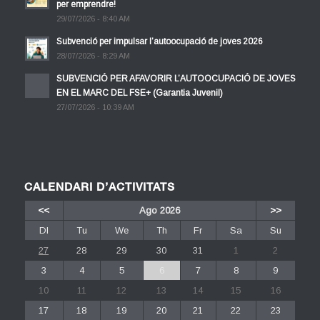
per emprendre!
29/07/2026 - 8:40 AM
Subvenció per impulsar l’autoocupació de joves 2026
28/07/2026 - 8:29 AM
SUBVENCIÓ PER AFAVORIR L’AUTOOCUPACIÓ DE JOVES
EN EL MARC DEL FSE+ (Garantia Juvenil)
27/07/2026 - 10:39 AM
CALENDARI D’ACTIVITATS
<<
Ago 2026
>>
Dl
Tu
We
Th
Fr
Sa
Su
27
28
29
30
31
1
2
3
4
5
6
7
8
9
10
11
12
13
14
15
16
17
18
19
20
21
22
23