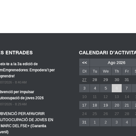
ES ENTRADES
CALENDARI D’ACTIVIT
<<
Ago 2026
eix-te a la 3a edició de
mEmprenedores: Empodera’t per
Dl
Tu
We
Th
Fr
prendre!
27
28
29
30
31
/07/2026 - 8:40 AM
3
4
5
6
7
bvenció per impulsar
10
11
12
13
14
autoocupació de joves 2026
/07/2026 - 8:29 AM
17
18
19
20
21
24
25
26
27
28
BVENCIÓ PER AFAVORIR
AUTOOCUPACIÓ DE JOVES EN
31
1
2
3
4
 MARC DEL FSE+ (Garantia
venil)