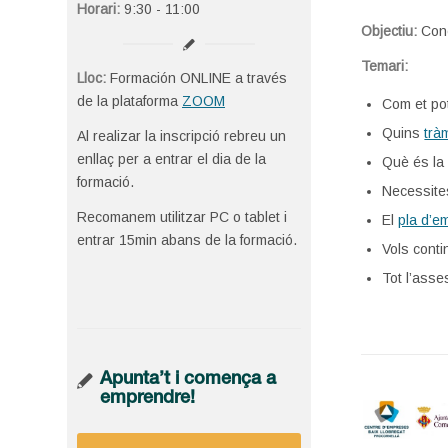
Horari:
9:30 - 11:00
Objectiu:
Con
Temari:
Lloc:
Formación ONLINE a través
de la plataforma
ZOOM
Com et pot
Quins
trà
Al realizar la inscripció rebreu un
enllaç per a entrar el dia de la
Què és l
formació.
Necessit
Recomanem utilitzar PC o tablet i
El
pla d’e
entrar 15min abans de la formació.
Vols conti
Tot l’ass
Apunta’t i comença a
emprendre!