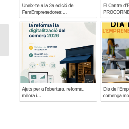
Uneix-te a la 3a edició de
El Centre d
FemEmprenedores:…
PROCORNELL
Sessió informativa sobre Ajuts per
emprendre
Ajuts per a l’obertura, reforma,
Dia de l'Em
millora i…
comença mo