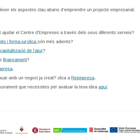
èixer els aspectes clau abans d’emprendre un projecte empresarial.
 ajudar el Centre d’Empreses a través dels seus diferents serveis?
mits i forma jurídica
són més adients?
a
capitalització de l’atur
?
es
finançament
?
mpresa
.
nuar amb un negoci ja creat? clica a
Reempresa
.
esorament que necessites per avaluar la teva idea
aquí