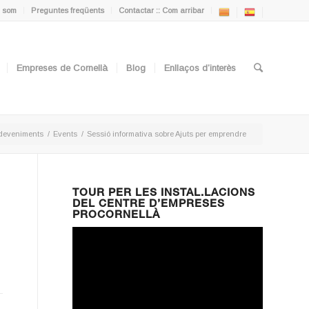
 som
Preguntes freqüents
Contactar :: Com arribar
Empreses de Cornellà
Blog
Enllaços d’interès
deveniments
/
Events
/
Sessió informativa sobre Ajuts per emprendre
TOUR PER LES INSTAL.LACIONS
DEL CENTRE D’EMPRESES
PROCORNELLÀ