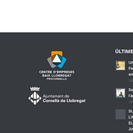
ÚLTIM
Un
Fe
em
29
Su
l’
28
SU
L’
EL
Ju