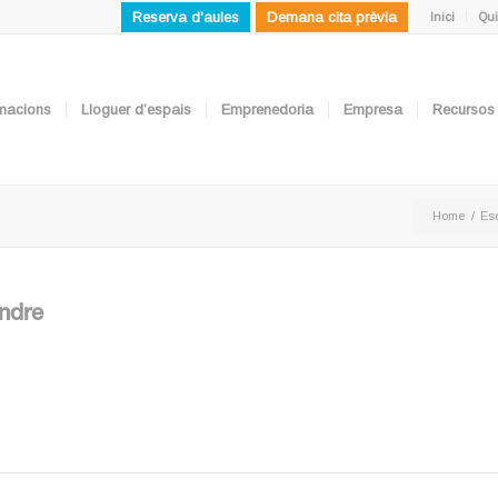
Reserva d'aules
Demana cita prèvia
Inici
Qui
ormacions
Lloguer d’espais
Emprenedoria
Empresa
Recursos
Home
/
Es
endre