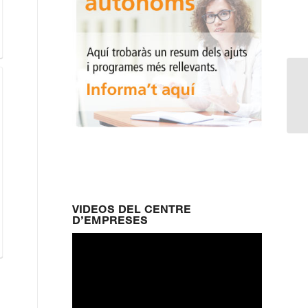
Se
em
VIDEOS DEL CENTRE
D’EMPRESES