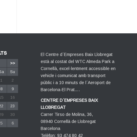
ATS
El Centre d´Empreses Baix Llobregat
està al costat del WTC Almeda Park a
>>
Cornellà, excel·lentment accessible en
Sa
Su
vehicle i comunicat amb transport
1
2
públic i a 10 minuts de l´Aeroport de
8
9
Barcelona-El Prat….
15
16
CENTRE D´EMPRESES BAIX
22
23
LLOBREGAT
Carrer Tirso de Molina, 36,
29
30
08940 Cornellà de Llobregat
5
6
Barcelona
Telèfon: 93 474 80 42