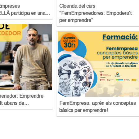
’Empreses
Cloenda del curs
À participa en una…
“FemEmprenedores: Empodera’t
per emprendre”
prenedor: Emprendre
lt abans de…
FemEmpresa: aprèn els conceptes
bàsics per emprendre!