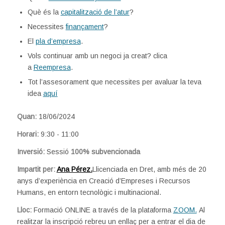
Què és la
capitalització de l’atur
?
Necessites
finançament
?
El
pla d’empresa
.
Vols continuar amb un negoci ja creat? clica
a
Reempresa
.
Tot l’assesorament que necessites per avaluar la teva
idea
aquí
Quan:
18/06/2024
Horari:
9:30 - 11:00
Inversió:
Sessió
100% subvencionada
Impartit per:
Ana Pérez.
Llicenciada en Dret, amb més de 20
anys d’experiència en Creació d’Empreses i Recursos
Humans, en entorn tecnològic i multinacional.
Lloc:
Formació ONLINE a través de la plataforma
ZOOM.
Al
realitzar la inscripció rebreu un enllaç per a entrar el dia de