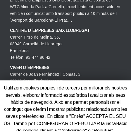
WTC Almeda Park a Cornellà, excel·lentment accessible en
vehicle i comunicat amb transport públic i a 10 minuts de l
´Aeroport de Barcelona-El Prat….
CENTRE D´EMPRESES BAIX LLOBREGAT
Carrer Tirso de Molina, 36,
08940 Cornellà de Llobregat
Barcelona
Telèfon: 93 474 80 42
VIVER D´EMPRESES
Carrer de Joan Fernàndez i Comas, 3,
08940 Cornellà de Llobregat
Barcelona
Utilitzem cookies pròpies i de tercers per millorar els nostres
Telèfon: 93 474 80 42
serveis, elaborar informació estadística i analitzar els seus
hàbits de navegació. Això ens permet personalitzar el
contingut que oferim i mostrar publicitat relacionada amb les
seves preferències. En clicar a "Entès" ACCEPTA EL SEU
ÚS. També pot CONFIGURAR O REBUTJAR la instal·lació
de cookies clicant a "Configuració" o "Rebutjar".