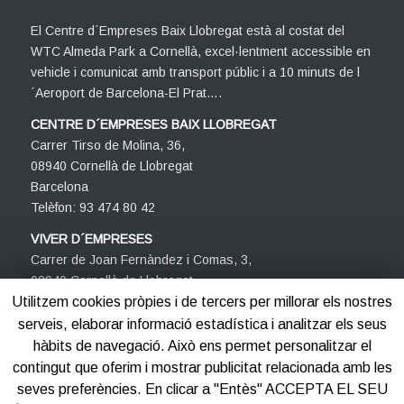
El Centre d´Empreses Baix Llobregat està al costat del
WTC Almeda Park a Cornellà, excel·lentment accessible en
vehicle i comunicat amb transport públic i a 10 minuts de l
´Aeroport de Barcelona-El Prat….
CENTRE D´EMPRESES BAIX LLOBREGAT
Carrer Tirso de Molina, 36,
08940 Cornellà de Llobregat
Barcelona
Telèfon: 93 474 80 42
VIVER D´EMPRESES
Carrer de Joan Fernàndez i Comas, 3,
08940 Cornellà de Llobregat
Barcelona
Utilitzem cookies pròpies i de tercers per millorar els nostres
Telèfon: 93 474 80 42
serveis, elaborar informació estadística i analitzar els seus
hàbits de navegació. Això ens permet personalitzar el
contingut que oferim i mostrar publicitat relacionada amb les
seves preferències. En clicar a "Entès" ACCEPTA EL SEU