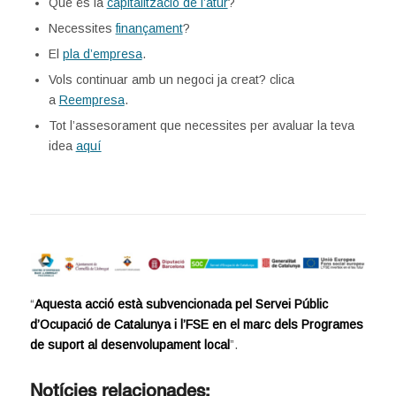
Què és la
capitalització de l’atur
?
Necessites
finançament
?
El
pla d’empresa
.
Vols continuar amb un negoci ja creat? clica
a
Reempresa
.
Tot l’assesorament que necessites per avaluar la teva
idea
aquí
“
Aquesta acció està subvencionada pel Servei Públic
d’Ocupació de Catalunya i l’FSE en el marc dels Programes
de suport al desenvolupament local
”.
Notícies relacionades: