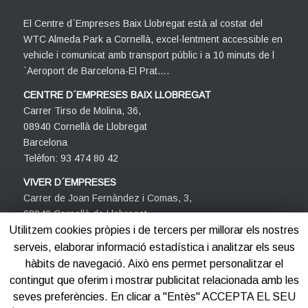
El Centre d´Empreses Baix Llobregat està al costat del
WTC Almeda Park a Cornellà, excel·lentment accessible en
vehicle i comunicat amb transport públic i a 10 minuts de l
´Aeroport de Barcelona-El Prat….
CENTRE D´EMPRESES BAIX LLOBREGAT
Carrer Tirso de Molina, 36,
08940 Cornellà de Llobregat
Barcelona
Telèfon: 93 474 80 42
VIVER D´EMPRESES
Carrer de Joan Fernàndez i Comas, 3,
08940 Cornellà de Llobregat
Barcelona
Utilitzem cookies pròpies i de tercers per millorar els nostres
Telèfon: 93 474 80 42
serveis, elaborar informació estadística i analitzar els seus
hàbits de navegació. Això ens permet personalitzar el
contingut que oferim i mostrar publicitat relacionada amb les
seves preferències. En clicar a "Entès" ACCEPTA EL SEU