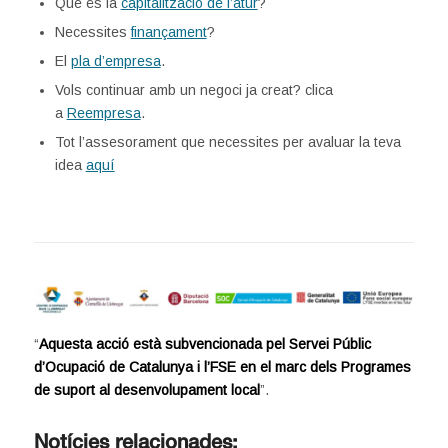
Què és la
capitalització de l’atur
?
Necessites
finançament
?
El
pla d’empresa
.
Vols continuar amb un negoci ja creat? clica
a
Reempresa
.
Tot l’assesorament que necessites per avaluar la teva
idea
aquí
“
Aquesta acció està subvencionada pel Servei Públic
d’Ocupació de Catalunya i l’FSE en el marc dels Programes
de suport al desenvolupament local
”.
Notícies relacionades: