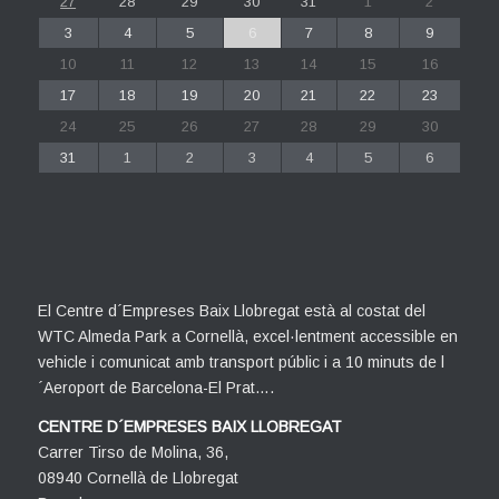
27
28
29
30
31
1
2
3
4
5
6
7
8
9
10
11
12
13
14
15
16
17
18
19
20
21
22
23
24
25
26
27
28
29
30
31
1
2
3
4
5
6
El Centre d´Empreses Baix Llobregat està al costat del
WTC Almeda Park a Cornellà, excel·lentment accessible en
vehicle i comunicat amb transport públic i a 10 minuts de l
´Aeroport de Barcelona-El Prat….
CENTRE D´EMPRESES BAIX LLOBREGAT
Carrer Tirso de Molina, 36,
08940 Cornellà de Llobregat