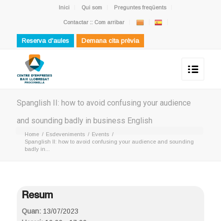
Inici
Qui som
Preguntes freqüents
Contactar :: Com arribar
Reserva d'aules
Demana cita prèvia
Spanglish II: how to avoid confusing your audience
and sounding badly in business English
Home
/
Esdeveniments
/
Events
/
Spanglish II: how to avoid confusing your audience and sounding
badly in...
Resum
Quan:
13/07/2023