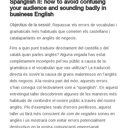
Spanglish II: how to avoid confusing
your audience and sounding badly in
business English
Objectius de la sessió:
Repassar els errors de vocabulari i
gramaticals més habituals que cometen els castellano i
catalaparlants en anglès de negocis.
Fins a quin punt tradueix directament del castellà o del
català quan parles anglès? Alguna vegada has estat
completament incomprès pel teu públic a causa de la
gramàtica o el vocabulari que vas utilitzar? La traducció
directa és sovint la causa de grans malentesos en l’anglès
dels negocis. A la nostra part del món, aquests errors
s’han conegut col·lectivament com a “spanglish”. En aquest
entretingut taller descobrirem algunes de les maneres més
habituals de confondre el nostre públic a través del nostre
anglès. Ple d’exemples reals d’errors perillosos, aquest
taller us farà més conscient de com de vegades soneu en
anglès i us mostrarà com evitar errors potencialment
destructius en la vostra comunicació empresarial.