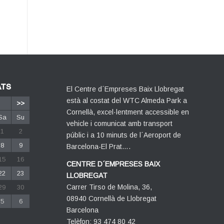
ATS
El Centre d´Empreses Baix Llobregat
està al costat del WTC Almeda Park a
>>
Cornellà, excel·lentment accessible en
Sa
Su
vehicle i comunicat amb transport
1
2
públic i a 10 minuts de l´Aeroport de
8
9
Barcelona-El Prat….
15
16
CENTRE D´EMPRESES BAIX
22
23
LLOBREGAT
Carrer Tirso de Molina, 36,
29
30
08940 Cornellà de Llobregat
5
6
Barcelona
Telèfon: 93 474 80 42