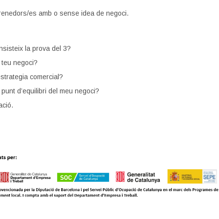
enedors/es amb o sense idea de negoci.
sisteix la prova del 3?
 teu negoci?
strategia comercial?
 punt d’equilibri del meu negoci?
ació.