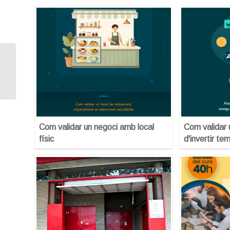
Linkedin, deixa’ns analitzar el teu
perfil i donar-te consells
personalitzats...
Com validar un negoci amb local
Com validar 
físic
d'invertir tem