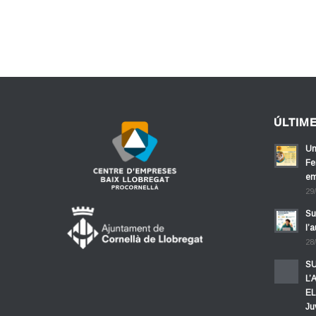
ÚLTIM
Un
Fe
em
29
Su
l’
28
SU
L’
EL
Ju