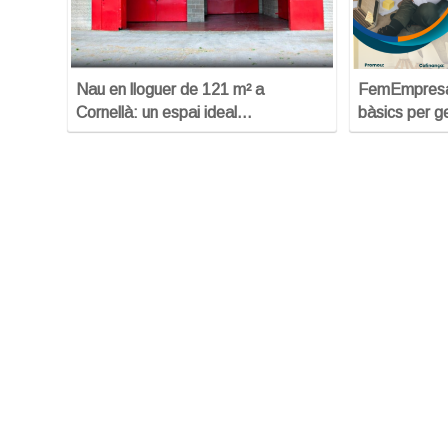
Nau en lloguer de 121 m² a
FemEmpresa:
Cornellà: un espai ideal…
bàsics per g