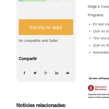
Dirigit a:
Empr
Programa:
En què con
Inscriu-te aquí
Quin es el
Tinc una e
No compatible amb Safari
Quin es el
Autoavalu
Compartir
Notícies relacionades: