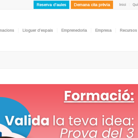
Reserva d'aules
Demana cita prèvia
Inici
Qui
ormacions
Lloguer d’espais
Emprenedoria
Empresa
Recursos