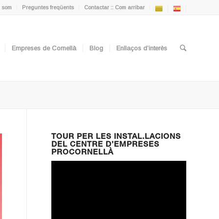
 som
Preguntes freqüents
Contactar :: Com arribar
Empreses de Cornellà
Blog
Enllaços d’interès
TOUR PER LES INSTAL.LACIONS
DEL CENTRE D’EMPRESES
PROCORNELLÀ