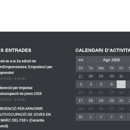
ES ENTRADES
CALENDARI D’ACTIVIT
<<
Ago 2026
eix-te a la 3a edició de
mEmprenedores: Empodera’t per
Dl
Tu
We
Th
Fr
prendre!
27
28
29
30
31
/07/2026 - 8:40 AM
3
4
5
6
7
bvenció per impulsar
10
11
12
13
14
autoocupació de joves 2026
/07/2026 - 8:29 AM
17
18
19
20
21
24
25
26
27
28
BVENCIÓ PER AFAVORIR
AUTOOCUPACIÓ DE JOVES EN
31
1
2
3
4
 MARC DEL FSE+ (Garantia
venil)