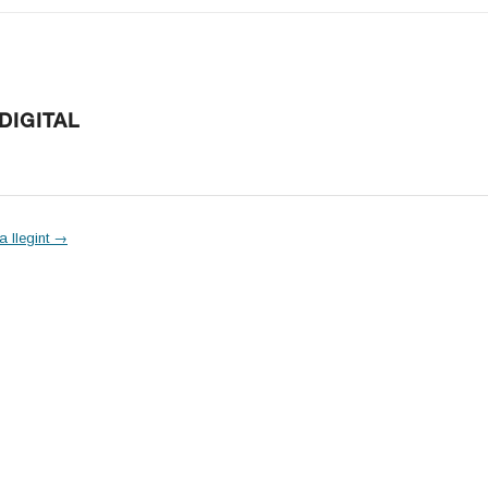
DIGITAL
a llegint
→