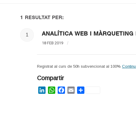
1 RESULTAT PER:
ANALÍTICA WEB I MÀRQUETING 
1
18 FEB 2019
/
Registrat al curs de 50h subvencionat al 100%
Continu
Compartir
LinkedIn
WhatsApp
Facebook
Email
Share