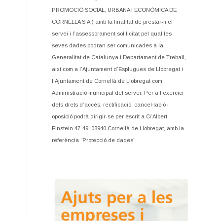
PROMOCIÓ SOCIAL, URBANA I ECONÒMICA DE
CORNELLA S.A.) amb la finalitat de prestar-li el
servei i l’assessorament sol·licitat pel qual les
seves dades podran ser comunicades a la
Generalitat de Catalunya i Departament de Treball,
així com a l’Ajuntament d’Esplugues de Llobregat i
l’Ajuntament de Cornellà de Llobregat com
Administració municipal del servei. Per a l’exercici
dels drets d’accés, rectificació, cancel·lació i
oposició podrà dirigir-se per escrit a C/ Albert
Einstein 47-49, 08940 Cornellà de Llobregat, amb la
referència “Protecció de dades”.