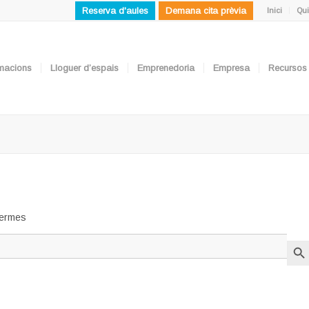
Reserva d'aules
Demana cita prèvia
Inici
Qui
ormacions
Lloguer d’espais
Emprenedoria
Empresa
Recursos
 termes
Search But