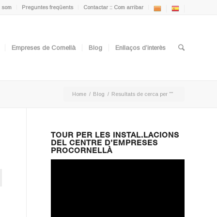
 som
Preguntes freqüents
Contactar :: Com arribar
Empreses de Cornellà
Blog
Enllaços d’interès
Home
/
Blog
/
Resultats de cerca per ""
TOUR PER LES INSTAL.LACIONS
DEL CENTRE D’EMPRESES
PROCORNELLÀ
ton