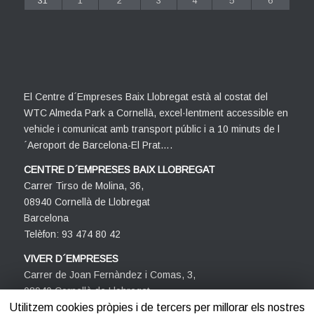
31
1
2
3
4
5
6
El Centre d´Empreses Baix Llobregat està al costat del
WTC Almeda Park a Cornellà, excel·lentment accessible en
vehicle i comunicat amb transport públic i a 10 minuts de l
´Aeroport de Barcelona-El Prat….
CENTRE D´EMPRESES BAIX LLOBREGAT
Carrer Tirso de Molina, 36,
08940 Cornellà de Llobregat
Barcelona
Telèfon: 93 474 80 42
VIVER D´EMPRESES
Carrer de Joan Fernàndez i Comas, 3,
08940 Cornellà de Llobregat
Barcelona
Utilitzem cookies pròpies i de tercers per millorar els nostres