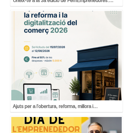
Uneix-te a la 3a edició de FemEmprenedores:…
Ajuts per a l’obertura, reforma, millora i…