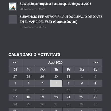
Subvenció per impulsar l’autoocupació de joves 2026
28/07/2026 - 8:29 AM
SUBVENCIÓ PER AFAVORIR L’AUTOOCUPACIÓ DE JOVES
EN EL MARC DEL FSE+ (Garantia Juvenil)
27/07/2026 - 10:39 AM
CALENDARI D’ACTIVITATS
<<
Ago 2026
>>
Dl
Tu
We
Th
Fr
Sa
Su
27
28
29
30
31
1
2
3
4
5
6
7
8
9
10
11
12
13
14
15
16
17
18
19
20
21
22
23
24
25
26
27
28
29
30