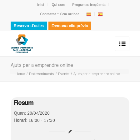
Inici
Qui som
Preguntes freqüents
Contactar :: Com arribar
Reserva d'aules
Demana cita prèvia
Ajuts per a emprendre online
Home
/
Esdeveniments
/
Events
/
Ajuts per a emprendre online
Resum
Quan:
20/04/2020
Horari:
16:00 - 17:30