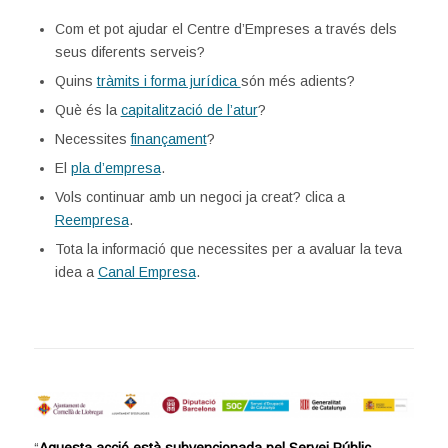
Com et pot ajudar el Centre d’Empreses a través dels
seus diferents serveis?
Quins
tràmits i forma jurídica
són més adients?
Què és la
capitalització de l’atur
?
Necessites
finançament
?
El
pla d’empresa
.
Vols continuar amb un negoci ja creat? clica a
Reempresa
.
Tota la informació que necessites per a avaluar la teva
idea a
Canal Empresa
.
“
Aquesta acció està subvencionada pel Servei Públic