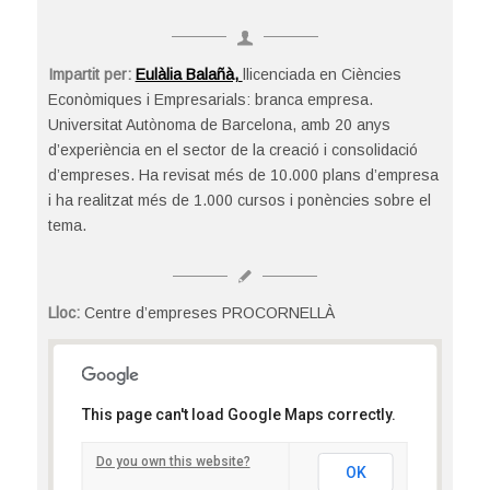
Impartit per:
Eulàlia Balañà,
llicenciada en Ciències
Econòmiques i Empresarials: branca empresa.
Universitat Autònoma de Barcelona, amb 20 anys
d’experiència en el sector de la creació i consolidació
d’empreses. Ha revisat més de 10.000 plans d’empresa
i ha realitzat més de 1.000 cursos i ponències sobre el
tema.
Lloc:
Centre d’empreses PROCORNELLÀ
Centre d’empreses PROCORNELLÀ
This page can't load Google Maps correctly.
Tirso de Molina, 36 - Cornellà del Llobregat
Detalls
Do you own this website?
OK