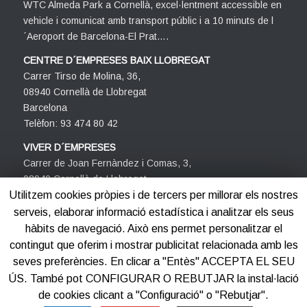
WTC Almeda Park a Cornellà, excel·lentment accessible en
vehicle i comunicat amb transport públic i a 10 minuts de l
´Aeroport de Barcelona-El Prat….
CENTRE D´EMPRESES BAIX LLOBREGAT
Carrer Tirso de Molina, 36,
08940 Cornellà de Llobregat
Barcelona
Telèfon: 93 474 80 42
VIVER D´EMPRESES
Carrer de Joan Fernàndez i Comas, 3,
08940 Cornellà de Llobregat
Barcelona
Utilitzem cookies pròpies i de tercers per millorar els nostres
Telèfon: 93 474 80 42
serveis, elaborar informació estadística i analitzar els seus
hàbits de navegació. Això ens permet personalitzar el
contingut que oferim i mostrar publicitat relacionada amb les
seves preferències. En clicar a "Entès" ACCEPTA EL SEU
ÚS. També pot CONFIGURAR O REBUTJAR la instal·lació
de cookies clicant a "Configuració" o "Rebutjar".
©2012-2025
Centre d'Empreses PROCORNELLÀ