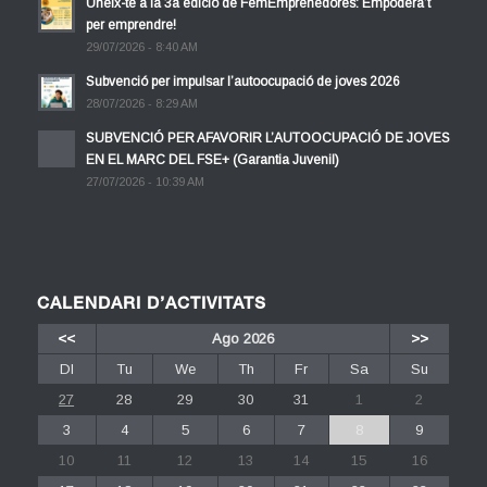
Uneix-te a la 3a edició de FemEmprenedores: Empodera’t
per emprendre!
29/07/2026 - 8:40 AM
Subvenció per impulsar l’autoocupació de joves 2026
28/07/2026 - 8:29 AM
SUBVENCIÓ PER AFAVORIR L’AUTOOCUPACIÓ DE JOVES
EN EL MARC DEL FSE+ (Garantia Juvenil)
27/07/2026 - 10:39 AM
CALENDARI D’ACTIVITATS
<<
Ago 2026
>>
Dl
Tu
We
Th
Fr
Sa
Su
27
28
29
30
31
1
2
3
4
5
6
7
8
9
10
11
12
13
14
15
16