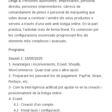
Dirigit a:
Persones autònomes, empresàries, personal
directiu, persones emprenedores, càrrecs de
comandament de pimes o personal de màrqueting que
volen donar a conèixer i vendre els seus productes o
serveis a través d’una web amb botiga online. En la part
pràctica, l’activitat creix de forma lineal. Es comencen per
les configuracions essencials progressant fins als
elements més complexos i avançats.
Programa:
Sessió 1: 15/05/2025
1- Avantatges i inconvenients, Ecwid, Shopify,
WooCommerce. Quan triar una o altra opció.
2- Preparant les passarel·les de pagament: PayPal, Stripe,
Redsys, etc.
3- Com la intel-ligència artificial pot ajudar-te en la creació i
posicionament de la botiga online.
4- Ecwid:
4.1- Creació d’un compte.
4.2- Instal·lació i configuració.