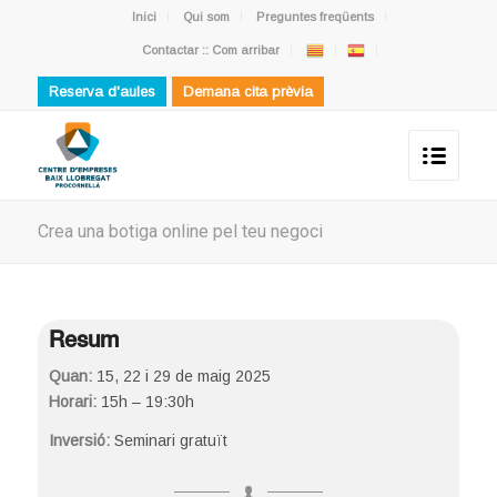
Inici
Qui som
Preguntes freqüents
Contactar :: Com arribar
Reserva d'aules
Demana cita prèvia
Crea una botiga online pel teu negoci
Resum
Quan:
15, 22 i 29 de maig 2025
Horari:
15h – 19:30h
Inversió:
Seminari gratuït