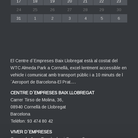
17
18
19
20
21
22
23
24
25
26
27
28
29
30
31
1
2
3
4
5
6
El Centre d´Empreses Baix Llobregat està al costat del
WTC Almeda Park a Cornellà, excel·lentment accessible en
vehicle i comunicat amb transport públic i a 10 minuts de l
´Aeroport de Barcelona-El Prat….
CENTRE D´EMPRESES BAIX LLOBREGAT
Carrer Tirso de Molina, 36,
08940 Cornellà de Llobregat
Barcelona
Telèfon: 93 474 80 42
VIVER D´EMPRESES