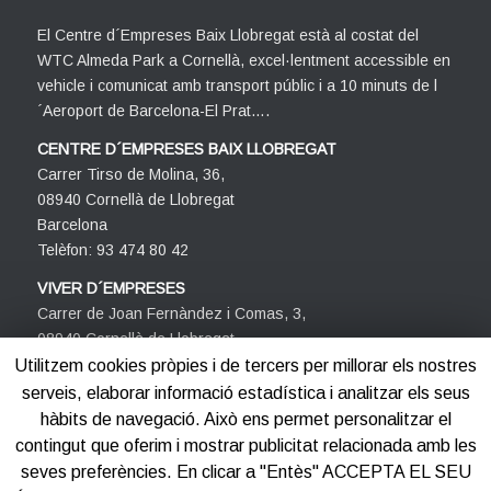
El Centre d´Empreses Baix Llobregat està al costat del
WTC Almeda Park a Cornellà, excel·lentment accessible en
vehicle i comunicat amb transport públic i a 10 minuts de l
´Aeroport de Barcelona-El Prat….
CENTRE D´EMPRESES BAIX LLOBREGAT
Carrer Tirso de Molina, 36,
08940 Cornellà de Llobregat
Barcelona
Telèfon: 93 474 80 42
VIVER D´EMPRESES
Carrer de Joan Fernàndez i Comas, 3,
08940 Cornellà de Llobregat
Barcelona
Utilitzem cookies pròpies i de tercers per millorar els nostres
Telèfon: 93 474 80 42
serveis, elaborar informació estadística i analitzar els seus
hàbits de navegació. Això ens permet personalitzar el
contingut que oferim i mostrar publicitat relacionada amb les
seves preferències. En clicar a "Entès" ACCEPTA EL SEU