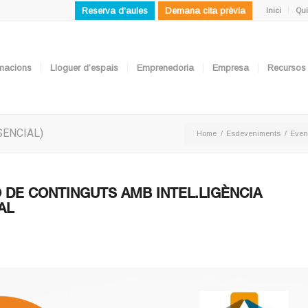
Reserva d'aules
Demana cita prèvia
Inici
Qui
ormacions
Lloguer d’espais
Emprenedoria
Empresa
Recursos
RESENCIAL)
Home
/
Esdeveniments
/
Even
 DE CONTINGUTS AMB INTEL.LIGÈNCIA
AL