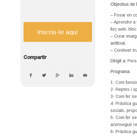
Objectius de 
– Posar en cont
– Aprendre a 
lloc web, bloc
Inscriu-te aquí
– Crear imatg
artificial.
– Conèixer tru
Compartir
Dirigit a:
Pers
Programa:
1- Com funcion
2- Reptes i opo
3- Com fer ser
4- Pràctica g
socials, prop
5- Com fer ser
aconseguir re
6- Pràctica gu