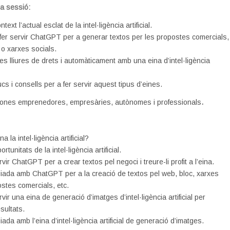
la sessió:
ext l’actual esclat de la intel·ligència artificial.
fer servir ChatGPT per a generar textos per les propostes comercials,
 o xarxes socials.
es lliures de drets i automàticament amb una eina d’intel·ligència
cs i consells per a fer servir aquest tipus d’eines.
ones emprenedores, empresàries, autònomes i professionals
.
a la intel·ligència artificial?
rtunitats de la intel·ligència artificial.
vir ChatGPT per a crear textos pel negoci i treure-li profit a l’eina.
uiada amb ChatGPT per a la creació de textos pel web, bloc, xarxes
ostes comercials, etc.
vir una eina de generació d’imatges d’intel·ligència artificial per
sultats.
iada amb l’eina d’intel·ligència artificial de generació d’imatges.