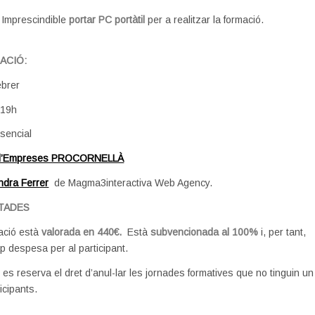
Imprescindible
portar PC portàtil
per a realitzar la formació.
ACIÓ:
ebrer
 19h
sencial
 d’Empreses PROCORNELLÀ
ndra Ferrer
de Magma3interactiva Web Agency.
ITADES
ació està
valorada en 440€.
Està
subvencionada al 100%
i, per tant,
 despesa per al participant.
ó es reserva el dret d’anul-lar les jornades formatives que no tinguin un
icipants.