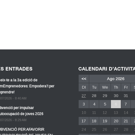
ES ENTRADES
CALENDARI D’ACTIVIT
<<
Ago 2026
eix-te a la 3a edició de
mEmprenedores: Empodera’t per
Dl
Tu
We
Th
Fr
prendre!
27
28
29
30
31
/07/2026 - 8:40 AM
3
4
5
6
7
bvenció per impulsar
10
11
12
13
14
autoocupació de joves 2026
/07/2026 - 8:29 AM
17
18
19
20
21
24
25
26
27
28
BVENCIÓ PER AFAVORIR