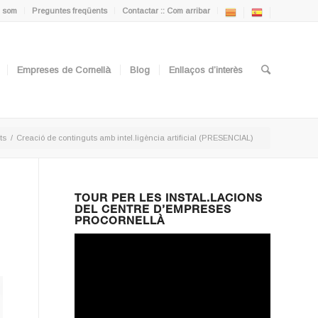
 som
Preguntes freqüents
Contactar :: Com arribar
Empreses de Cornellà
Blog
Enllaços d’interès
ts
/
Creació de continguts amb intel.ligència artificial (PRESENCIAL)
TOUR PER LES INSTAL.LACIONS
DEL CENTRE D’EMPRESES
PROCORNELLÀ