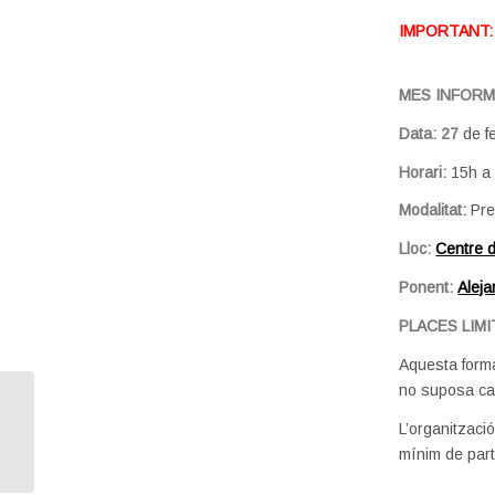
IMPORTANT:
MES INFORM
Data: 27
de f
Horari:
15h a
Modalitat:
Pre
Lloc:
Centre
Ponent:
Aleja
PLACES LIM
Aquesta form
no suposa cap
Facebook i WhatsApp per a negocis
L’organitzaci
amb IA (ONLINE)
mínim de part