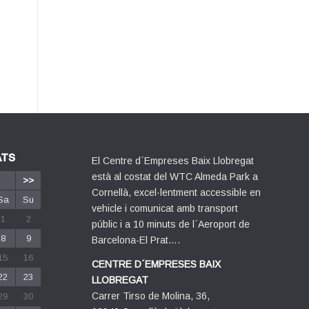
ATS
El Centre d´Empreses Baix Llobregat
està al costat del WTC Almeda Park a
>>
Cornellà, excel·lentment accessible en
Sa
Su
vehicle i comunicat amb transport
1
2
públic i a 10 minuts de l´Aeroport de
8
9
Barcelona-El Prat….
15
16
CENTRE D´EMPRESES BAIX
22
23
LLOBREGAT
Carrer Tirso de Molina, 36,
29
30