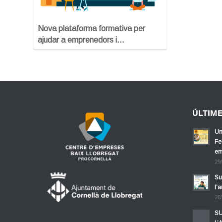
Nova plataforma formativa per
ajudar a emprenedors i…
ÚLTIM
Un
Fe
em
29
Su
l’
28
SU