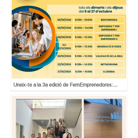
Uneix-te a la 3a edició de FemEmprenedores:…