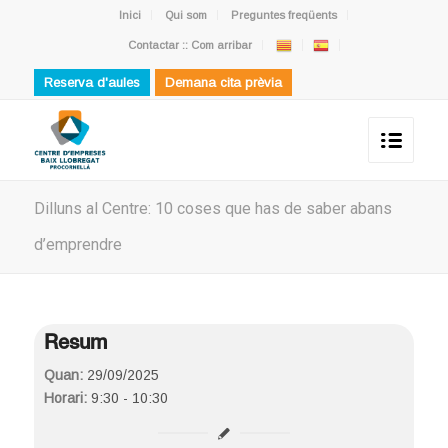
Inici
Qui som
Preguntes freqüents
Contactar :: Com arribar
Reserva d'aules
Demana cita prèvia
Dilluns al Centre: 10 coses que has de saber abans
d’emprendre
Resum
Quan:
29/09/2025
Horari:
9:30 - 10:30