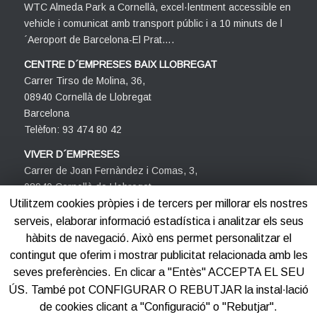
WTC Almeda Park a Cornellà, excel·lentment accessible en
vehicle i comunicat amb transport públic i a 10 minuts de l
´Aeroport de Barcelona-El Prat….
CENTRE D´EMPRESES BAIX LLOBREGAT
Carrer Tirso de Molina, 36,
08940 Cornellà de Llobregat
Barcelona
Telèfon: 93 474 80 42
VIVER D´EMPRESES
Carrer de Joan Fernàndez i Comas, 3,
08940 Cornellà de Llobregat
Barcelona
Utilitzem cookies pròpies i de tercers per millorar els nostres
Telèfon: 93 474 80 42
serveis, elaborar informació estadística i analitzar els seus
hàbits de navegació. Això ens permet personalitzar el
contingut que oferim i mostrar publicitat relacionada amb les
seves preferències. En clicar a "Entès" ACCEPTA EL SEU
ÚS. També pot CONFIGURAR O REBUTJAR la instal·lació
de cookies clicant a "Configuració" o "Rebutjar".