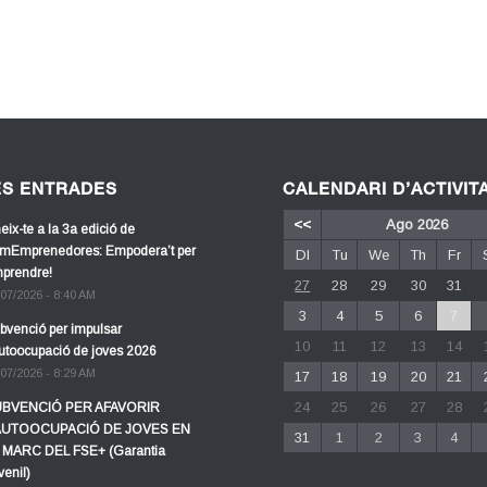
ES ENTRADES
CALENDARI D’ACTIVIT
<<
Ago 2026
eix-te a la 3a edició de
mEmprenedores: Empodera’t per
Dl
Tu
We
Th
Fr
prendre!
27
28
29
30
31
/07/2026 - 8:40 AM
3
4
5
6
7
bvenció per impulsar
10
11
12
13
14
autoocupació de joves 2026
/07/2026 - 8:29 AM
17
18
19
20
21
24
25
26
27
28
BVENCIÓ PER AFAVORIR
AUTOOCUPACIÓ DE JOVES EN
31
1
2
3
4
 MARC DEL FSE+ (Garantia
venil)