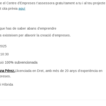
e el Centre d’Empreses t’assessora gratuïtament a tu i al teu projecte
 cita prèvia
aquí
que has de saber abans d’emprendre
s existeixen per afavorir la creació d’empreses.
2025
 10:30
sió
100% subvencionada
na Pérez.
Llicenciada en Dret, amb més de 20 anys d’experiència en
preses.
 Híbrida