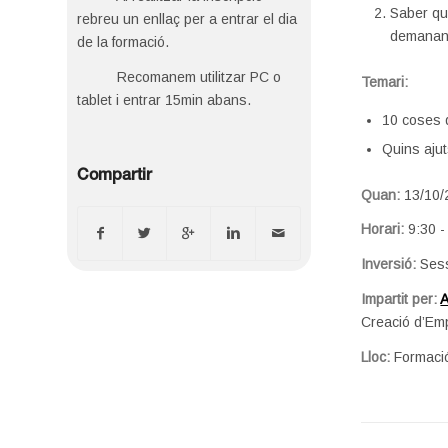
Saber qu
rebreu un enllaç per a entrar el dia
demanant
de la formació.
Recomanem utilitzar PC o
Temari:
tablet i entrar 15min abans.
10 coses 
Quins ajut
Compartir
Quan:
13/10/
Horari:
9:30 -
Inversió:
Ses
Impartit per:
A
Creació d’Em
Lloc:
Formació