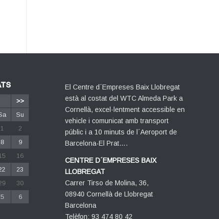
ATS
El Centre d´Empreses Baix Llobregat
està al costat del WTC Almeda Park a
>>
Cornellà, excel·lentment accessible en
Sa
Su
vehicle i comunicat amb transport
1
2
públic i a 10 minuts de l´Aeroport de
8
9
Barcelona-El Prat….
15
16
CENTRE D´EMPRESES BAIX
22
23
LLOBREGAT
Carrer Tirso de Molina, 36,
29
30
08940 Cornellà de Llobregat
5
6
Barcelona
Telèfon: 93 474 80 42