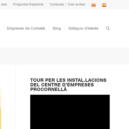
 som
Preguntes freqüents
Contactar :: Com arribar
Empreses de Cornellà
Blog
Enllaços d’interès
TOUR PER LES INSTAL.LACIONS
DEL CENTRE D’EMPRESES
PROCORNELLÀ