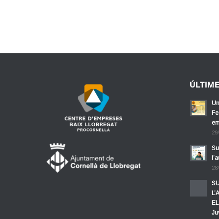
ÚLTIM
Un
Fe
em
29
Su
l’
28
SU
L’
EL
Ju