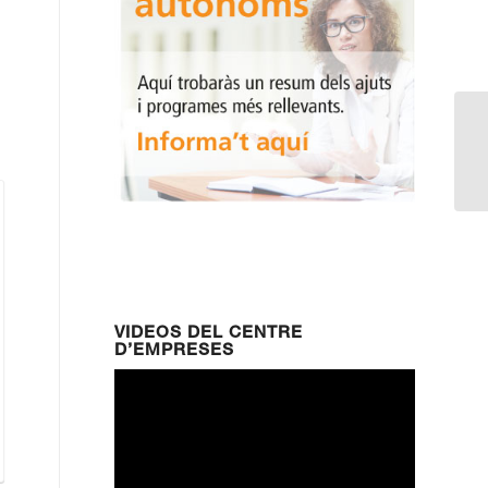
Di
de
VIDEOS DEL CENTRE
D’EMPRESES