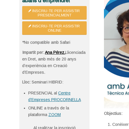
abans d’emprendre!
INSCRIU-TE PER ASSISTIR
PRESENCIALMENT
INSCRIU-TE PER ASSISTIR
ONLINE
*No compatible amb Safari
Impartit per:
Ana Pérez.
Llicenciada
en Dret, amb més de 20 anys
d’experiència en Creació
d’Empreses.
Lloc:
Seminari HIBRID:
PRESENCIAL al
Centre
d’Empreses PROCORNELLA
ONLINE a través de la
Objectius:
plataforma
ZOOM
Conèixer
Al realitzar la inscripció