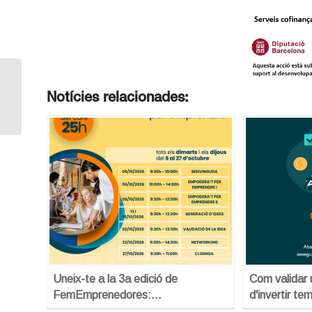
Dilluns al Centre: 10 coses que has
Notícies relacionades:
de saber abans d’emprendre
Uneix-te a la 3a edició de
Com validar 
FemEmprenedores:…
d'invertir tem